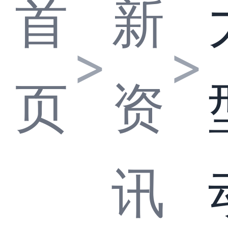
首
新
>
>
页
资
讯