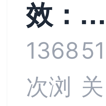
螳螂
效：
技何
螂科
1368
51
定义
CRM
次浏
关