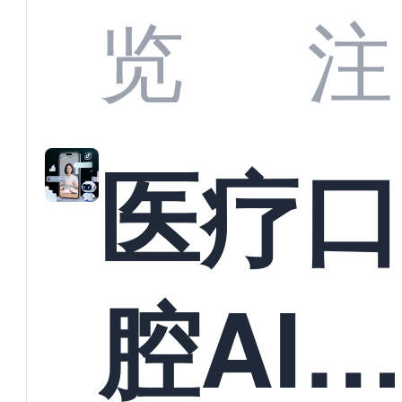
业标
何助
览
注
准？
教育
医疗
构实
腔AI