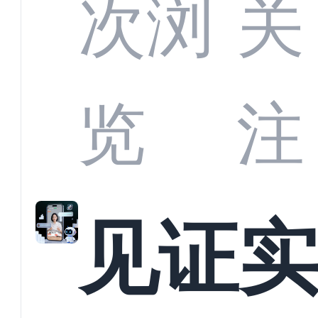
部供
次浏
关
商深
览
注
解析
见证