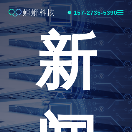
跳
转
157-2735-5390
新
到
内
容