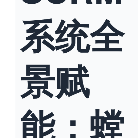
系统全
景赋
能：螳