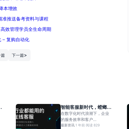
客降本增效
精准推送备考资料与课程
群，高效管理学员全生命周期
 – 复购自动化
>
一篇
下一篇
智能客服新时代，螳螂科
技AI自动对话系统免费试
在数字化时代浪潮下，企业
用中！
的服务效率和客户...
最新资讯
·
1 年前
·
阅读 829