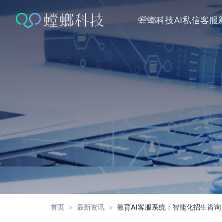
跳
转
螳螂科技
AI私信客服
到
内
容
首页
>
最新资讯
>
教育AI客服系统：智能化招生咨