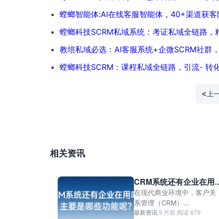
螳螂智能体:AI在线客服智能体，40+渠道获
螳螂科技SCRM私域系统：考证私域全链路，
教培私域必选：AI客服系统+企微SCRM社
螳螂科技SCRM：课程私域全链路，引流- 转化
<
上
相关资讯
CRM系统还有企业在用
吗？主要是哪些功能呢
在现代商业环境中，客户关
系管理（CRM）...
最新资讯
·
5 月前
·
阅读 679