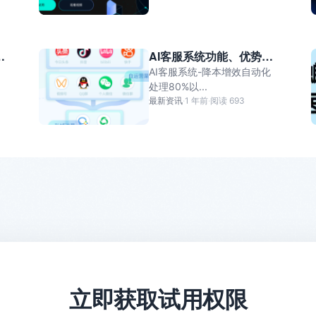
值
AI客服系统功能、优势、
对企业的作用-螳螂科技
AI客服系统-降本增效自动化
处理80%以...
最新资讯
·
1 年前
·
阅读 693
立即获取试用权限