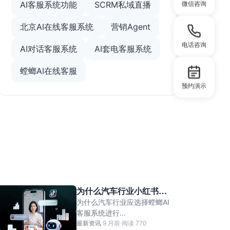
AI客服系统功能
SCRM私域直播
微信咨询
北京AI在线客服系统
营销Agent
电话咨询
AI对话客服系统
AI套电客服系统
螳螂AI在线客服
预约演示
为什么汽车行业小红书私
信对接用螳螂AI客服系
为什么汽车行业应选择螳螂AI
统？
客服系统进行...
最新资讯
·
9 月前
·
阅读 770