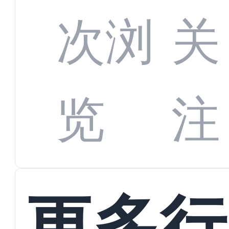
增长
全渠
次浏
关
数字
数据
览
注
蜕变
接
更多行