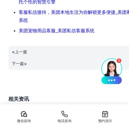
托个性的智慧引擎
客服私信接待，美团本地生活为你解锁更多便捷_美团
系统
美团宠物用品客服_美团私信客服系统
<
上一篇
>
下一篇
相关资讯
家居家装行业必备：AI抖音私信客服系统的
五大优势
综上所述，AI抖音私信客服系统在家居家装...
微信咨询
电话咨询
预约演示
最新资讯
·
9 月前
·
阅读 769