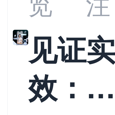
览
注
解析
见证
螳螂
效：
技何