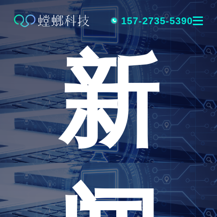
跳
转
157-2735-5390
新
到
内
容