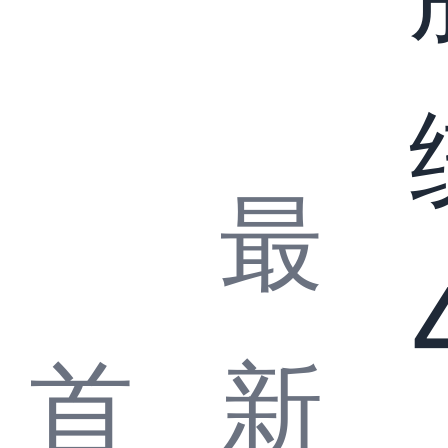
最
首
新