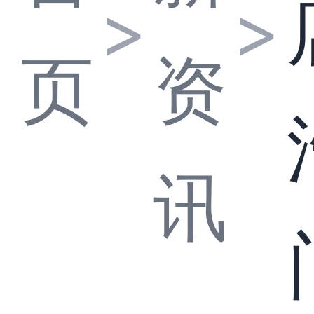
>
>
页
资
讯