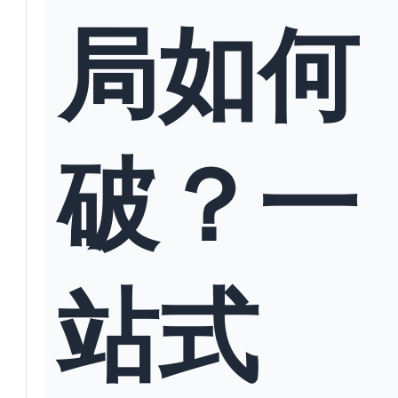
局如何
破？一
站式