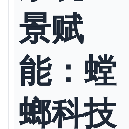
景赋
能：螳
螂科技