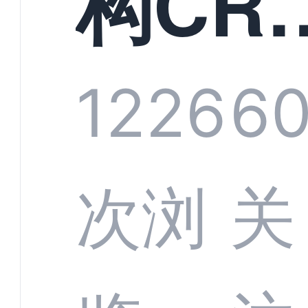
构CR
系统
1226
6
部供
次浏
关
商深