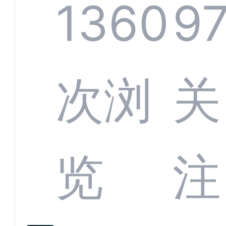
螂科
1360
9
定义
CRM
次浏
关
业标
何助
览
注
准？