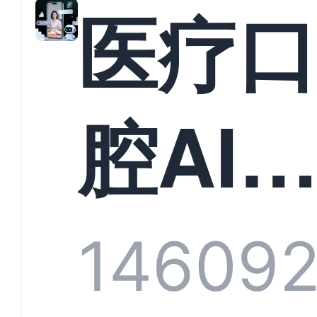
教育
医疗
构实
腔AI
规模
服系
1460
9