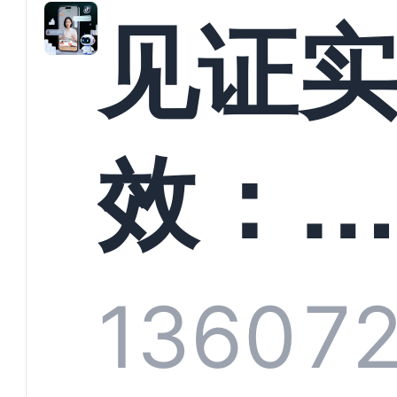
解析
见证
螳螂
效：
技何
螂科
1360
7