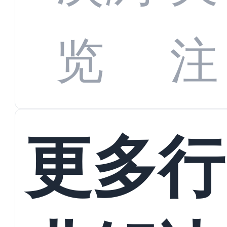
数字
数据
览
注
蜕变
接
更多行