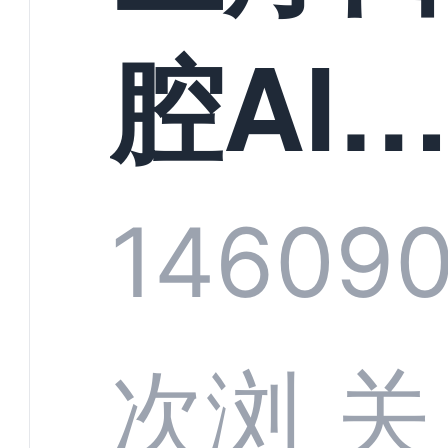
构实
腔AI
规模
服系
1460
9
增长
全渠
次浏
关