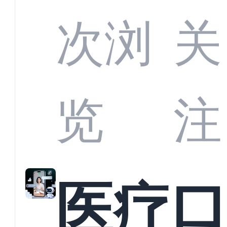
定义
CRM
次浏
关
业标
何助
览
注
准？
教育
医疗