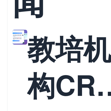
闻
教培
构CR