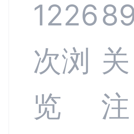
系统
1226
8
部供
次浏
关
商深
览
注