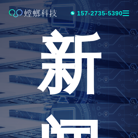
跳
转
157-2735-5390
新
到
内
容