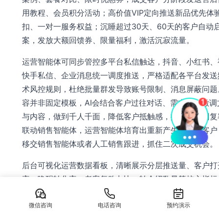
用教程、会员积分活动；高价值VIP定向推送新品优先体
扣、一对一服务权益；沉睡超过30天、60天的客户自动
案，发放大额回馈券、限量福利，激活沉寂流量。
运营智能体可同步管控多平台私信触达，抖音、小红书、
快手私信、企业消息统一调度推送，严格适配各平台发送
术风控规则，杜绝批量群发导致账号限制、消息屏蔽问题
容并非固定模板，AI会结合客户过往对话、需求偏好微调
与内容，做到千人千面，降低客户抵触感，提升打开回复
联动销售智能体，运营智能体培育出重新产生意向的客户
移交销售智能体或者人工销售跟进，抓住二次成交机会。
后台可视化运营数据看板，清晰展示分层推送量、客户打
率、唤醒转化率、老客复购占比、转介绍数量等核心指标，
分析哪类活动、哪套话术运营效果更好，给出优化调整建
微信咨询
电话咨询
运营人员迭代策略。整套智能体体系和螳螂AI私信客服、A
预约演示