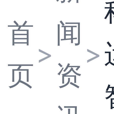
首
闻
>
>
页
资