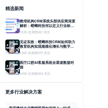
精选新闻
教培机构CRM系统头部供应商深度
解析：螳螂科技何以定义行业标
准？
1226 次浏览
901 关注
见证实效：螳螂科技CRM如何助力
教育机构实现规模化增长与数字化
蜕变
1360 次浏览
670 关注
医疗口腔AI客服系统全渠道数据对
接
1456 次浏览
654 关注
更多行业解决方案