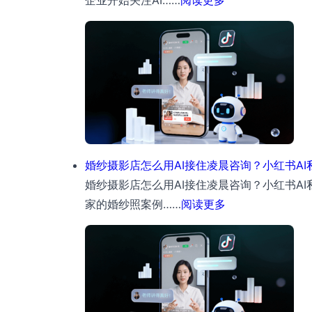
企业开始关注AI……
阅读更多
在
用
北
岗
AI
京
服
客
螳
务
服
螂
最
AI
大
在
的
线
区
客
婚纱摄影店怎么用AI接住凌晨咨询？小红书AI
别
服
婚纱摄影店怎么用AI接住凌晨咨询？小红书A
是
系
：
家的婚纱照案例……
阅读更多
什
统
婚
么
上
纱
线
摄
需
影
要
店
多