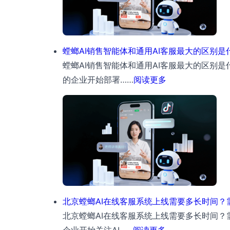
音
视
频
号
螳螂AI销售智能体和通用AI客服最大的区别是
一
螳螂AI销售智能体和通用AI客服最大的区别
对
：
的企业开始部署……
阅读更多
多
螳
智
螂
能
AI
客
销
服
售
工
智
具，
能
24
体
北京螳螂AI在线客服系统上线需要多长时间？
小
和
北京螳螂AI在线客服系统上线需要多长时间？
时
通
：