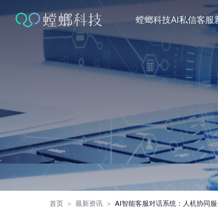
跳
转
螳螂科技
AI私信客服
到
内
容
首页
>
最新资讯
>
AI智能客服对话系统：人机协同