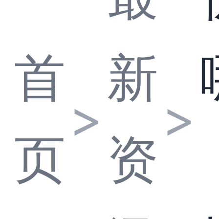
首
新
>
>
页
资