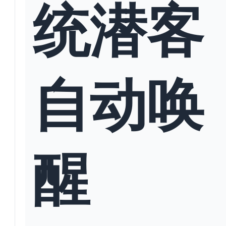
统潜客
自动唤
醒