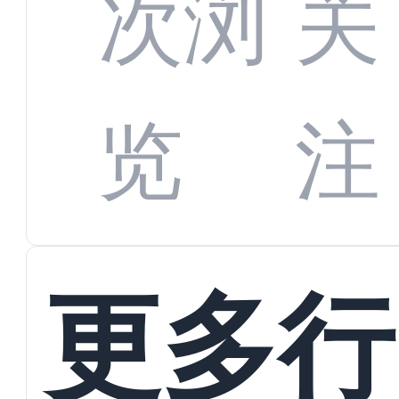
全渠
次浏
关
数字
数据
览
注
蜕变
接
更多行