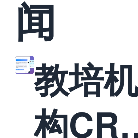
闻
教培
构CR