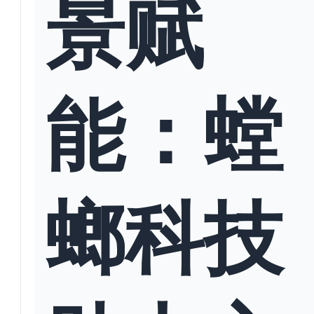
景赋
能：螳
螂科技