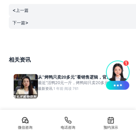
<
上一篇
>
下一篇
相关资讯
从“烤鸭只卖20多元”看销售逻辑，背后离不
开CRM系统的支撑
最近“活鸭20元一斤，烤鸭却只卖20多元...
最新资讯
·
1 年前
·
阅读 761
AI在线客服系统调研报告：产品概述、行业
应用与小红书私信对接解析
在数字营销不断演进的今天，客户服务不再是...
微信咨询
电话咨询
最新资讯
·
1 年前
·
阅读 755
预约演示