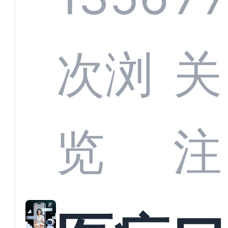
定义
CRM
次浏
关
业标
何助
览
注
准？
教育