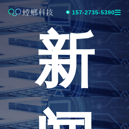
跳
转
157-2735-5390
新
到
内
容