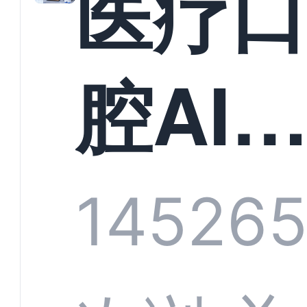
医疗
构实
腔AI
规模
服系
1452
6
增长