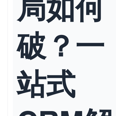
局如何
破？一
站式