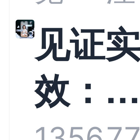
解析
见证
螳螂
效：
技何
螂科
1356
7