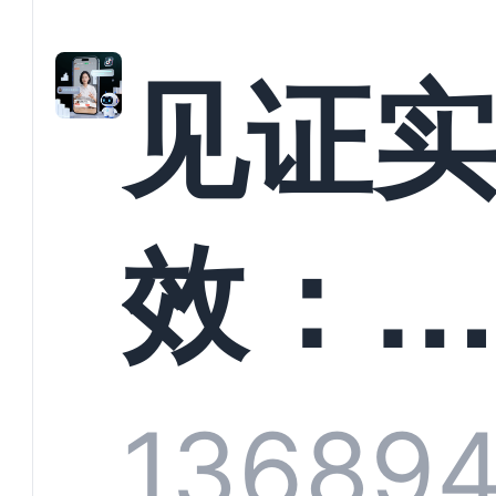
解析
见证
螳螂
效：
技何
螂科
1368
9