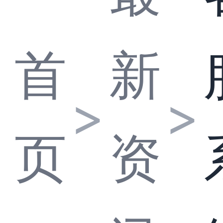
首
新
>
>
页
资