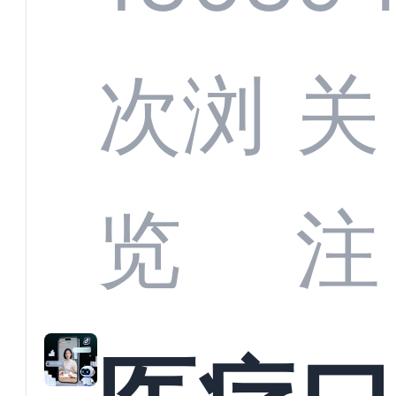
定义
CRM
次浏
关
业标
何助
览
注
准？
教育