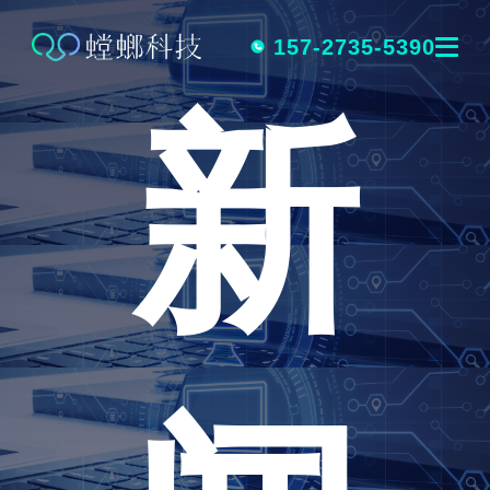
跳
转
157-2735-5390
新
到
内
容