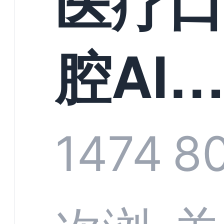
医疗
构实
腔AI
规模
服系
1474
8
增长
全渠