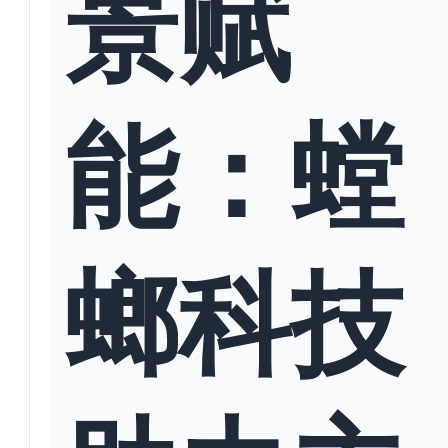
景赋
能：螳
螂科技