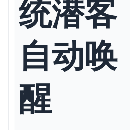
统潜客
自动唤
醒