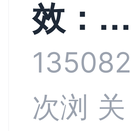
螳螂
效：
技何
螂科
1350
8
定义
CRM
次浏
关