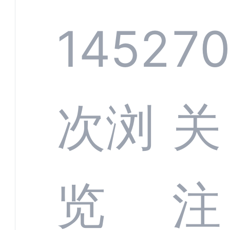
规模
服系
1452
7
增长
全渠
次浏
关
数字
数据
览
注