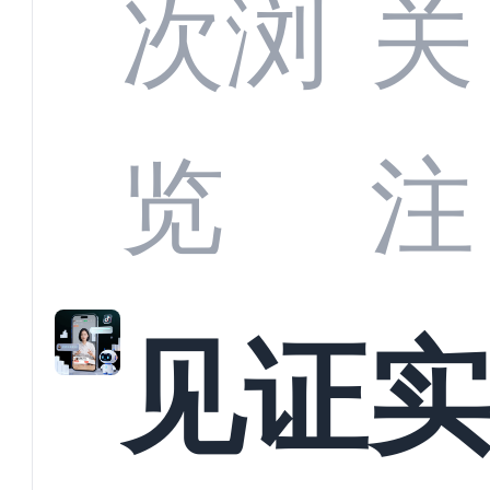
部供
次浏
关
商深
览
注
解析
见证