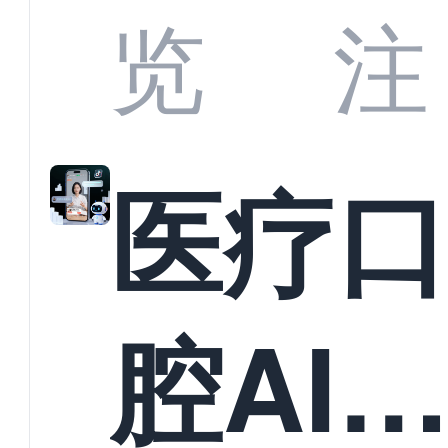
业标
何助
览
注
准？
教育
医疗
构实
腔AI