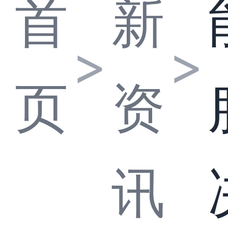
首
新
>
>
页
资
讯