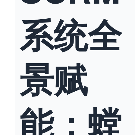
系统全
景赋
能：螳