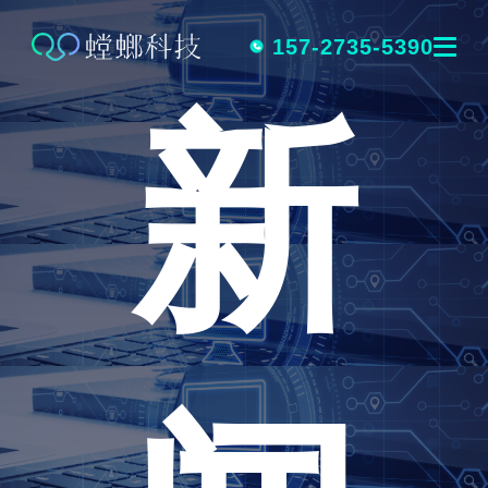
跳
转
157-2735-5390
新
到
内
容