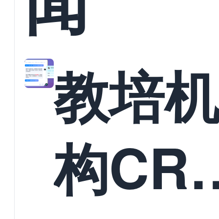
闻
教培
构CR