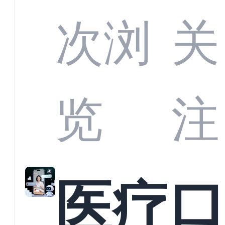
定义
CRM
次浏
关
业标
何助
览
注
准？
教育
医疗