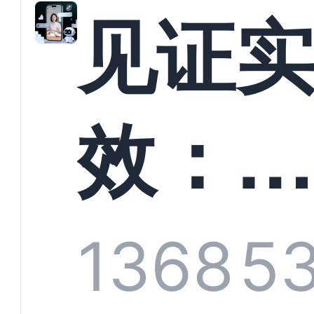
解析
见证
螳螂
效：
技何
螂科
1368
5