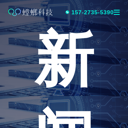
跳
转
157-2735-5390
新
到
内
容