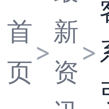
首
新
>
>
页
资