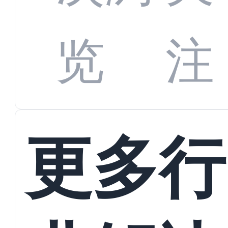
数字
数据
览
注
蜕变
接
更多行