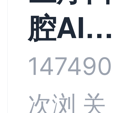
构实
腔AI
规模
服系
1474
90
增长
全渠
次浏
关