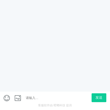
解放双手，把机械对话交给AI客服系统—螳螂AI助力医疗
大夜班压力
是时候，让AI客服接过这部分负担，为医护人员减压，为
更快更稳的服务体验。
夜班客服痛点，你是否也感同身受？
夜班少人值守，服务响应慢，患者不满增加
微信咨询
电话咨询
预约演示