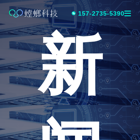
跳
转
157-2735-5390
新
到
内
容