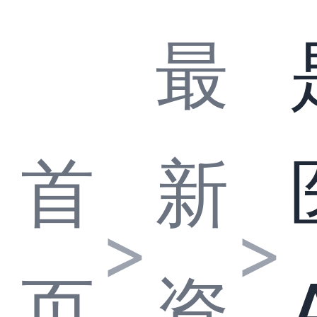
最
首
新
>
>
页
资