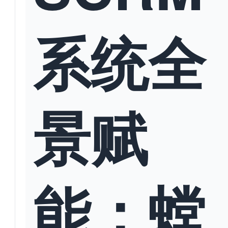
系统全
景赋
能：螳