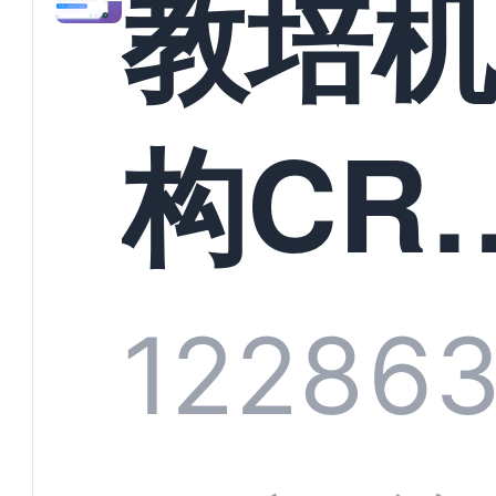
教培
构CR
系统
1228
6