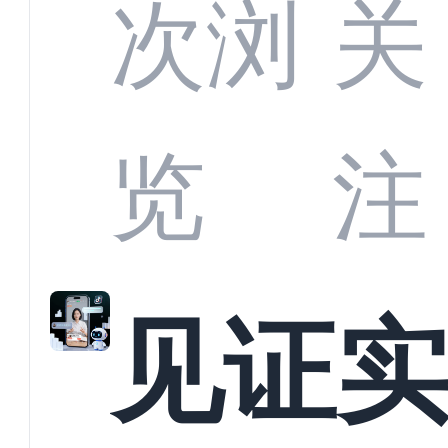
部供
次浏
关
商深
览
注
解析
见证