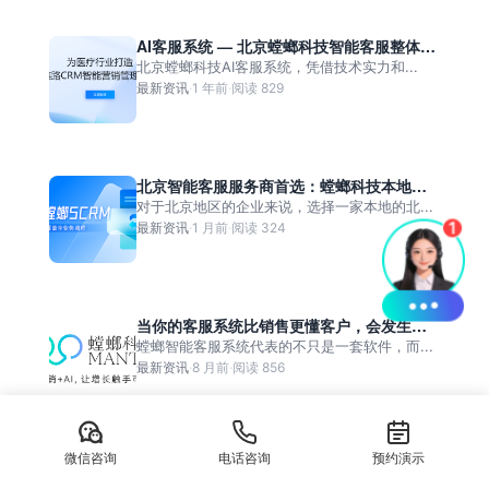
一
团
小
据
管
AI客服系统 — 北京螳螂科技智能客服整体解
私
时
同
决方案
北京螳螂科技AI客服系统，凭借技术实力和...
理
信
在
最新资讯
·
1 年前
·
阅读 829
步
与
承
岗
订
接
服
单
务
北京智能客服服务商首选：螳螂科技本地化
自
服务助力企业降本增效
对于北京地区的企业来说，选择一家本地的北...
动
最新资讯
·
1 月前
·
阅读 324
导
入
当你的客服系统比销售更懂客户，会发生什
么？
螳螂智能客服系统代表的不只是一套软件，而...
最新资讯
·
8 月前
·
阅读 856
微信咨询
电话咨询
预约演示
AI智能机器人客服系统：螳螂科技自我学习
进化型客服
在快速变化的商业环境中，持续进化能力成为...