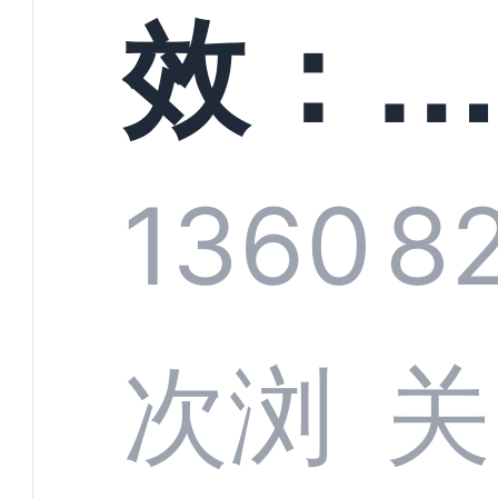
螳螂
效：
技何
螂科
1360
8
定义
CRM
次浏
关