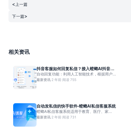
统，
<
客
上一篇
渠
书
票
汽
服
道
抖
>
务
下一篇
车
系
私
音
离
电
统，
信
视
不
商
本
承
频
开
大
地
接
号
高
相关资讯
促
生
与
一
并
离
活
户
对
发
不
抖音客服如何回复私信？接入螳螂AI抖音私
服
型
多
对
信客服系统
自动回复功能：利用人工智能技术，根据用户...
开
务
偏
最新资讯
·
2 年前
·
阅读 755
智
话
多
离
好
能
回
平
不
自
客
复
台
开
动
服
自动发私信的快手软件-螳螂AI私信客服系统
与
对
抖
螳螂AI私信客服系统适用于教育、医疗、家...
处
工
会
话
最新资讯
·
2 年前
·
阅读 731
音/
理
具，
员
统
美
24
数