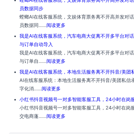
螳螂AI在线客服系统，文娱体育票务离不开高并发对
在
员数据同步
线
螳螂AI在线客服系统，文娱体育票务离不开高并发对
客
：
员数据同……
阅读更多
服
螳
我是AI在线客服系统，汽车电商大促离不开多平台对
系
螂
与订单自动导入
统，
AI
我是AI在线客服系统，汽车电商大促离不开多平台对
家
在
：
与订单自……
阅读更多
居
线
我
我是AI在线客服系统，本地生活服务离不开抖音/美团
家
客
是
AI在线客服系统：本地生活服务离不开抖音/美团私信承
装
服
AI
：
字化消……
阅读更多
留
系
在
我
资
小红书抖音视频号一对多智能客服工具，24小时在岗
统，
线
是
离
小红书抖音视频号一对多智能客服工具，24小时在岗服
文
客
AI
不
：
交电商蓬……
阅读更多
娱
服
在
开
小
体
系
线
多
红
育