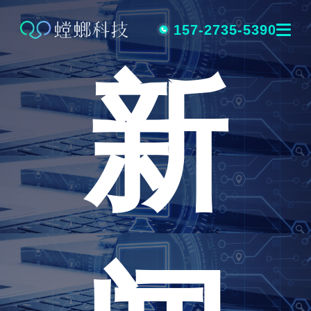
跳
转
157-2735-5390
新
到
内
容