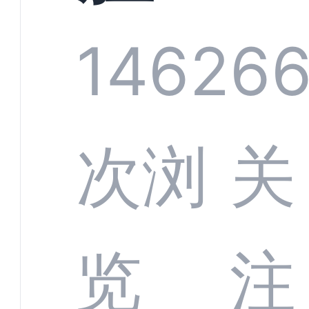
规模
服系
1462
6
增长
全渠
次浏
关
数字
数据
览
注