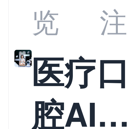
业标
何助
览
注
准？
教育
医疗
构实
腔AI