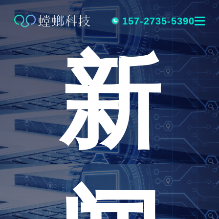
跳
转
157-2735-5390
新
到
内
容