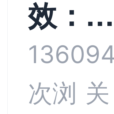
螳螂
效：
技何
螂科
1360
9
定义
CRM
次浏
关