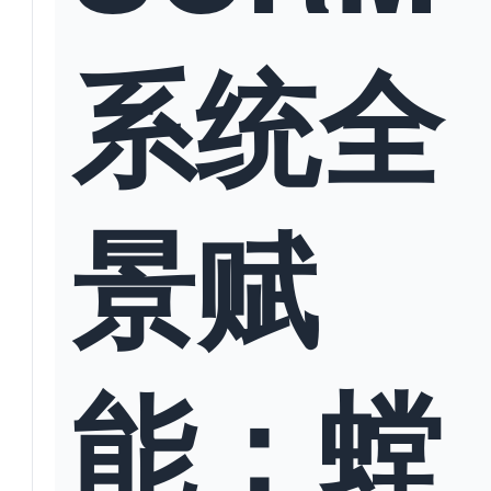
系统全
景赋
能：螳