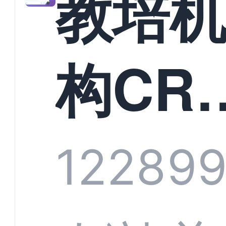
教培
构CR
系统
1228
9