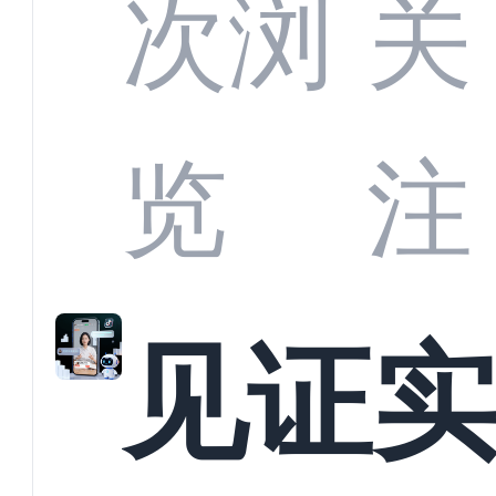
部供
次浏
关
商深
览
注
解析
见证