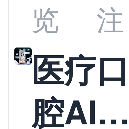
业标
何助
览
注
准？
教育
医疗
构实
腔AI