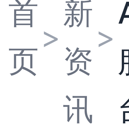
首
新
>
>
页
资
讯