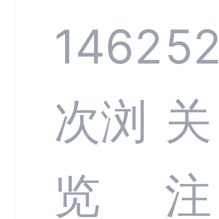
规模
服系
1462
5
增长
全渠
次浏
关
数字
数据
览
注