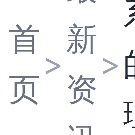
首
新
>
>
页
资