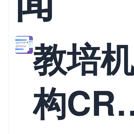
闻
教培
构CR