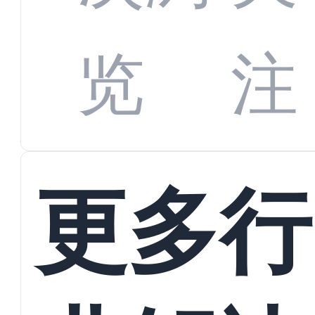
数字
数据
览
注
蜕变
接
更多行