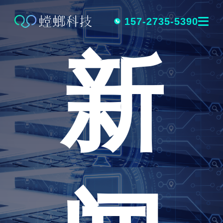
跳
转
157-2735-5390
新
到
内
容