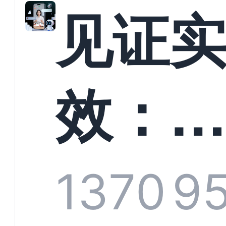
解析
见证
螳螂
效：
技何
螂科
1370
9