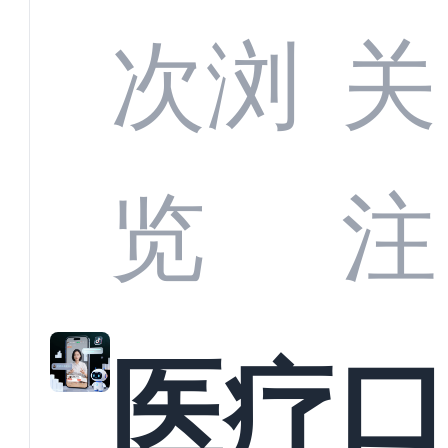
定义
CRM
次浏
关
业标
何助
览
注
准？
教育
医疗