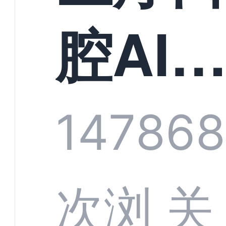
构实
腔AI
规模
服系
1478
68
增长
全渠
次浏
关