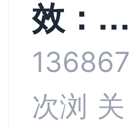
螳螂
效：
技何
螂科
1368
6
定义
CRM
次浏
关