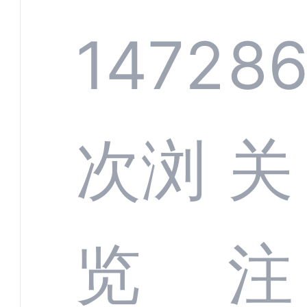
规模
服系
1472
86
增长
全渠
次浏
关
数字
数据
览
注