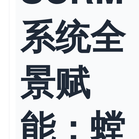
系统全
景赋
能：螳