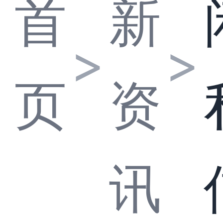
首
新
>
>
页
资
讯