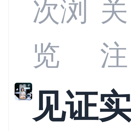
部供
次浏
关
商深
览
注
解析
见证