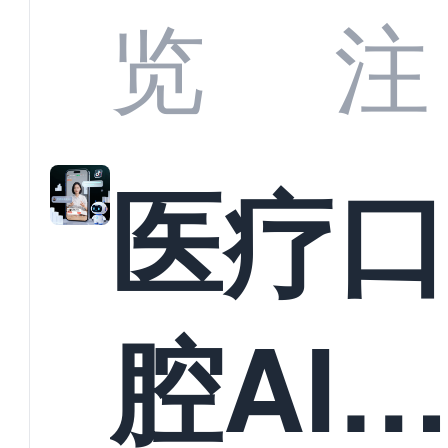
业标
何助
览
注
准？
教育
医疗
构实
腔AI