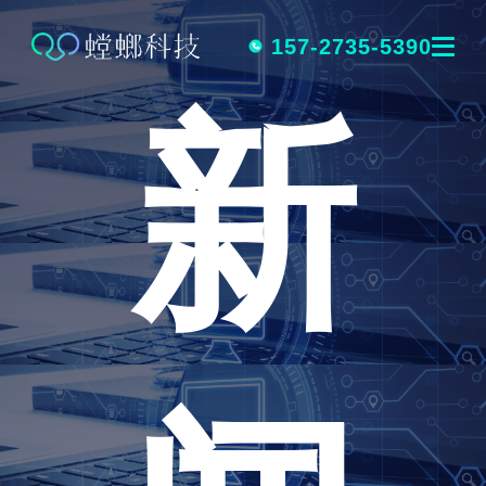
跳
转
157-2735-5390
新
到
内
容