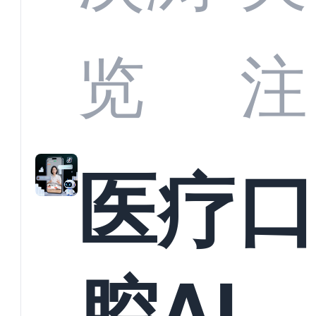
业标
何助
览
注
准？
教育
医疗
构实
腔AI