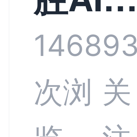
规模
服系
1468
9
增长
全渠
次浏
关
数字
数据