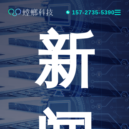
跳
转
157-2735-5390
新
到
内
容