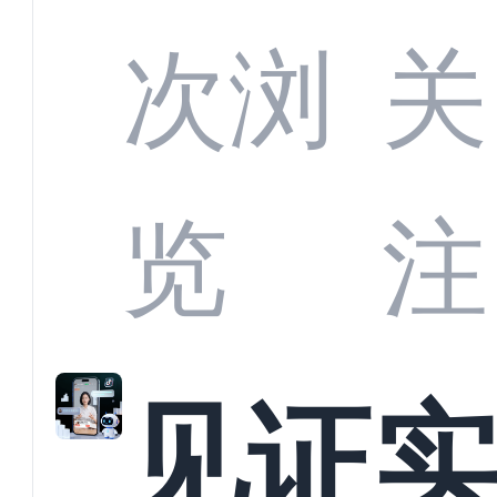
部供
次浏
关
商深
览
注
解析
见证