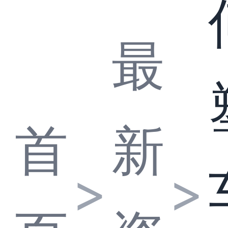
最
首
新
>
>