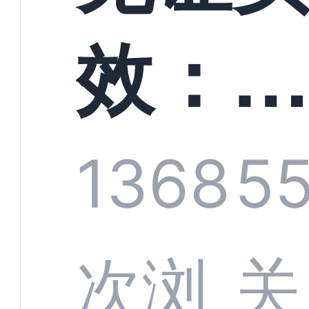
螳螂
效：
技何
螂科
1368
5
定义
CRM
次浏
关