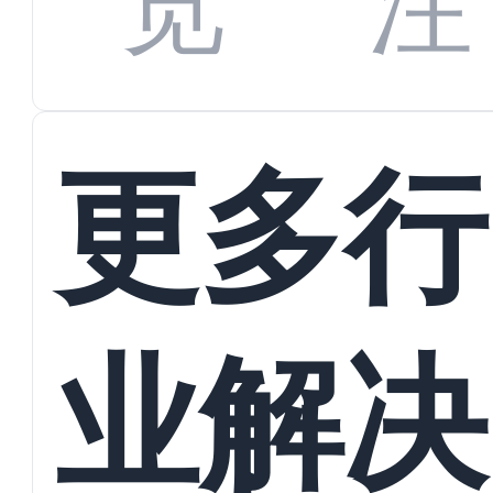
览
注
蜕变
接
更多行
业解决