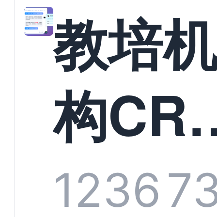
教培
构CR
系统
1236
7