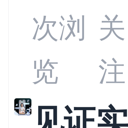
部供
次浏
关
商深
览
注
解析
见证