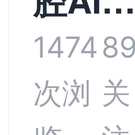
规模
服系
1474
8
增长
全渠
次浏
关
数字
数据