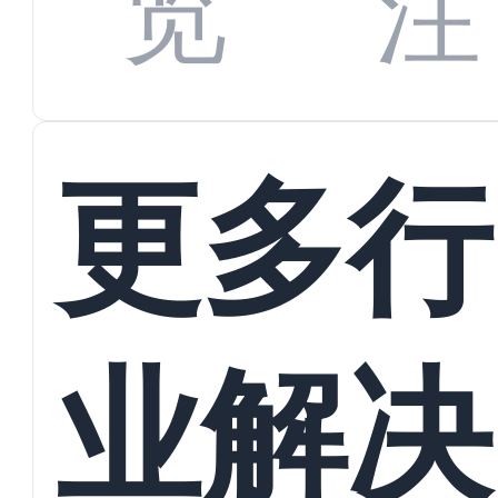
览
注
蜕变
接
更多行
业解决