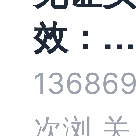
螳螂
效：
技何
螂科
1368
6
定义
CRM
次浏
关