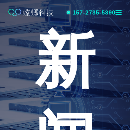
跳
转
157-2735-5390
新
到
内
容