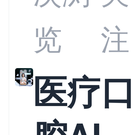
业标
何助
览
注
准？
教育
医疗
构实
腔AI