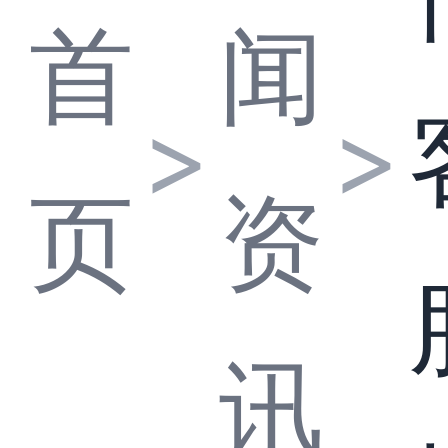
首
闻
>
>
页
资
讯