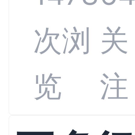
增长
全渠
次浏
关
数字
数据
览
注
蜕变
接