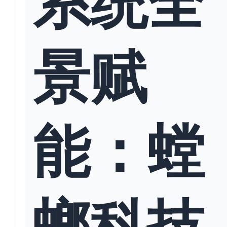
景赋
能：螳
螂科技