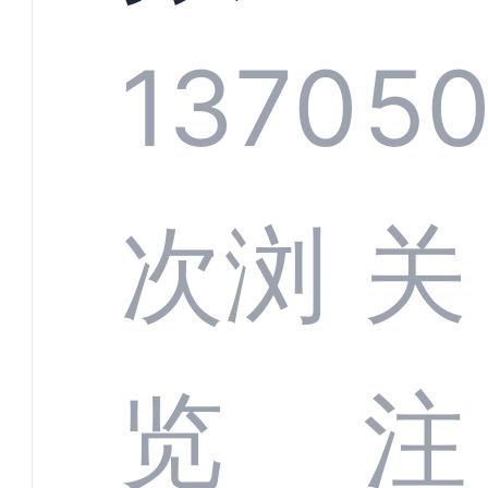
技何
螂科
1370
5
定义
CRM
次浏
关
业标
何助
览
注