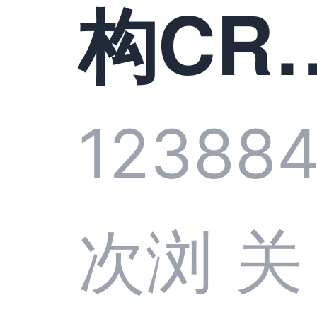
构CR
系统
1238
8
部供
次浏
关