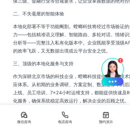
保三级、金融行业等合规要求，让企业掌握数据的绝对控
二、不失毫厘的智能体验
本地化部署不等于功能阉割。螳螂科技将经过市场验证的全
力——包括精准语义理解、智能路由、多轮对话、情绪识
分析等——完整注入私有化版本中。企业既能享受顶级AI
的效率飞跃，又无数据出境或云平台安全之忧。
三、顶级的本地化服务与支持
作为深耕北京市场的科技企业，螳螂科技提供专属的技术
应体系。从初期的业务调研、方案定制、数据迁移，到后
上线、员工培训、7×24小时运维支持，都能提供快速及
化服务，确保系统稳定高效运行，解决企业的后顾之忧。
客户证言：某首都金融机构的选择
微信咨询
电话咨询
预约演示
“我们考察了多家云端和本地化客服方案，”某银行数字金