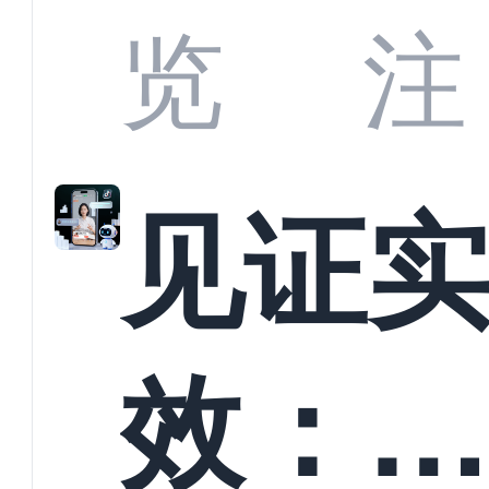
商深
览
注
解析
见证
螳螂
效：