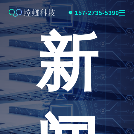
跳
转
157-2735-5390
新
到
内
容