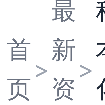
最
首
新
>
>
页
资