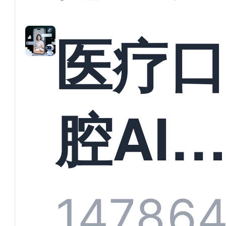
准？
教育
医疗
构实
腔AI
规模
服系
1478
6