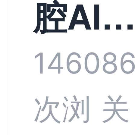
构实
腔AI
规模
服系
1460
8
增长
全渠
次浏
关