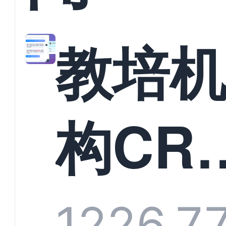
教培
构CR
系统
1226
7