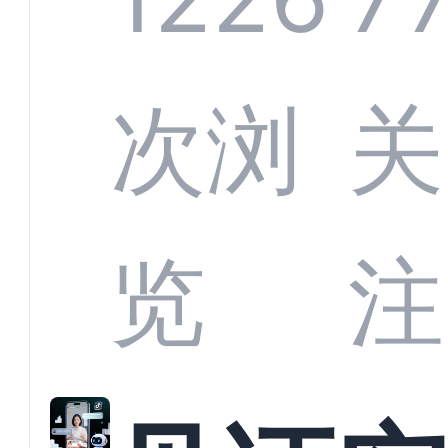
部供
次浏
关
商深
览
注
解析