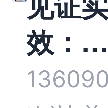
见证
螳螂
效：
技何
螂科
1360
9
定义