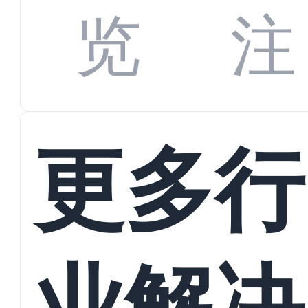
数字
数据
览
注
蜕变
接
更多行
业解决