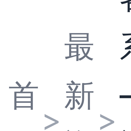
最
首
新
>
>