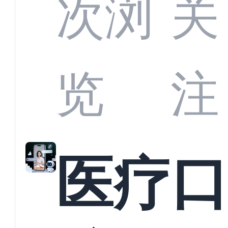
CRM
次浏
关
业标
何助
览
注
准？
教育
医疗