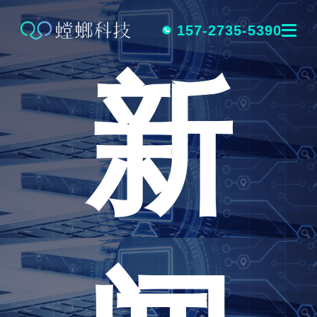
跳
转
157-2735-5390
新
到
内
容