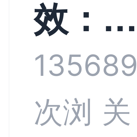
螳螂
效：
技何
螂科
1356
8
定义
CRM
次浏
关