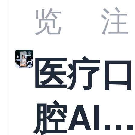
业标
何助
览
注
准？
教育
医疗
构实
腔AI