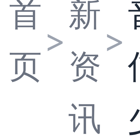
首
新
>
>
页
资
讯