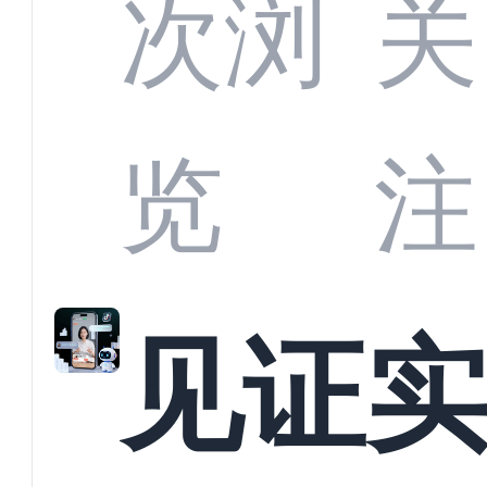
部供
次浏
关
商深
览
注
解析
见证