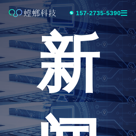
跳
转
157-2735-5390
新
到
内
容