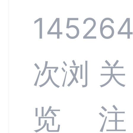
规模
服系
1452
6
增长
全渠
次浏
关
数字
数据
览
注