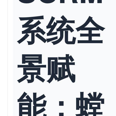
系统全
景赋
能：螳