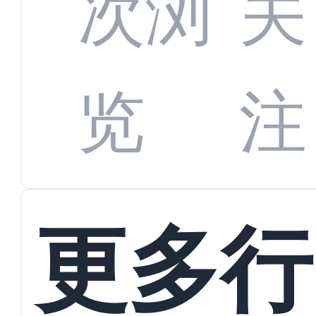
全渠
次浏
关
数字
数据
览
注
蜕变
接
更多行