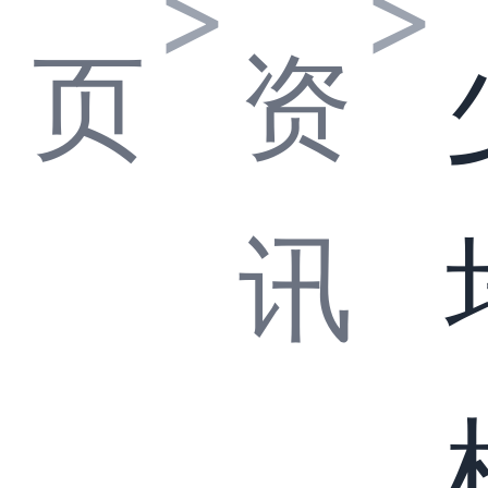
>
>
页
资
讯