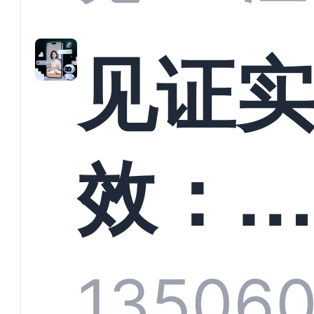
解析
见证
螳螂
效：
技何
螂科
1350
6