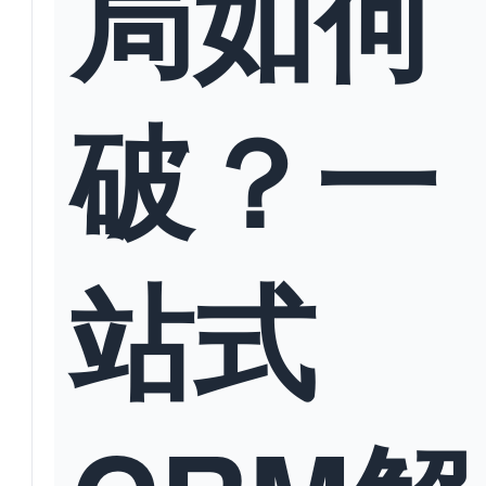
局如何
破？一
站式