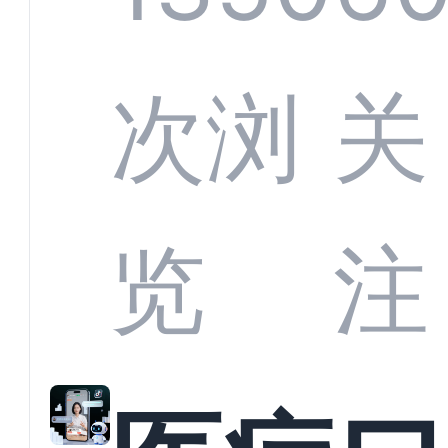
定义
CRM
次浏
关
业标
何助
览
注
准？
教育