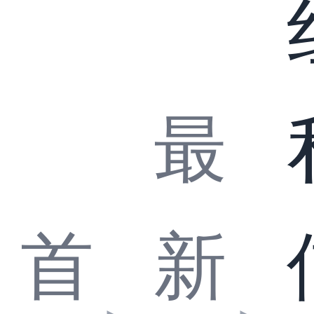
最
首
新