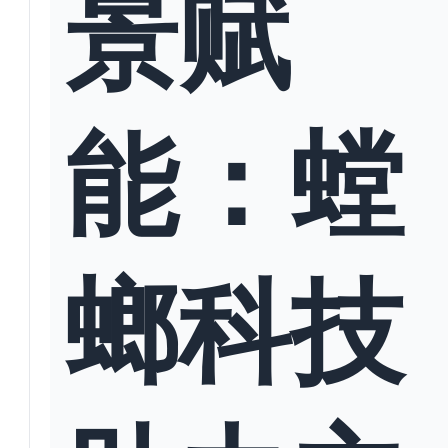
景赋
能：螳
螂科技