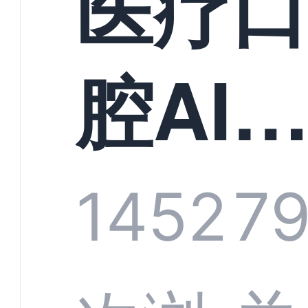
医疗
构实
腔AI
规模
服系
1452
7
增长