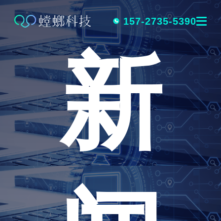
跳
转
157-2735-5390
新
到
内
容