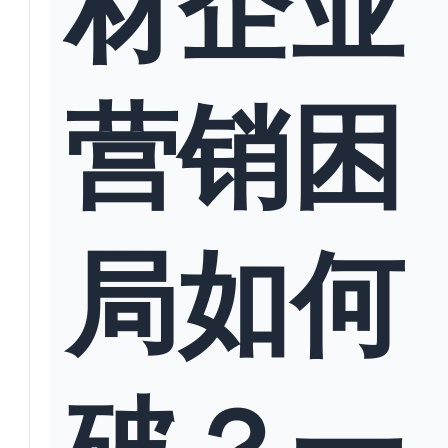
材企业
营销困
局如何
破？一