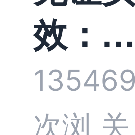
螳螂
效：
技何
螂科
1354
6
定义
CRM
次浏
关