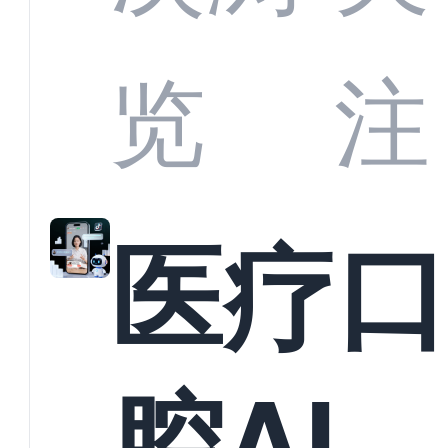
业标
何助
览
注
准？
教育
医疗
构实
腔AI