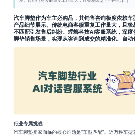
示。传统电商客服重复工作量大，且极易因型号不匹配 […]
汽车脚垫作为车主必购品，其销售咨询极度依赖车
产品细节展示。传统电商客服重复工作量大，且极
不匹配引发售后纠纷。螳螂科技AI客服系统，深度
脚垫销售场景，实现从咨询到成交的精准化、自动
行业专属挑战
汽车脚垫卖家面临的核心难题是“车型匹配”。近万种车型