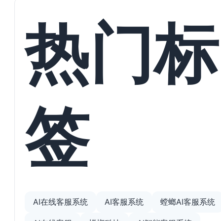
热门标
签
AI在线客服系统
AI客服系统
螳螂AI客服系统