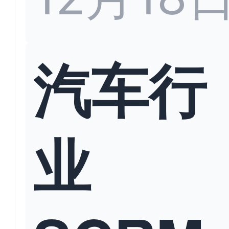
汽车行
业