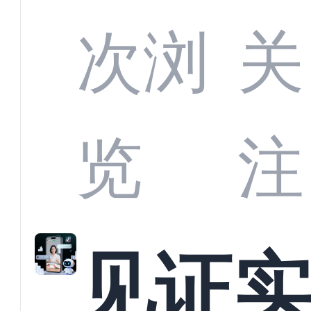
部供
次浏
关
商深
览
注
解析
见证