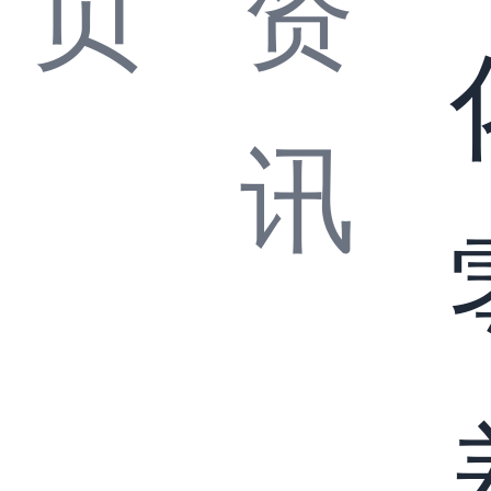
页
资
讯