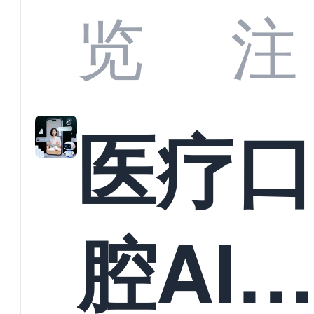
业标
何助
览
注
准？
教育
医疗
构实
腔AI