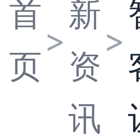
首
新
>
>
页
资
讯