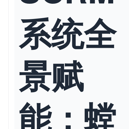
系统全
景赋
能：螳