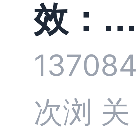
螳螂
效：
技何
螂科
1370
8
定义
CRM
次浏
关