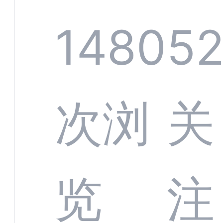
规模
服系
1480
5
增长
全渠
次浏
关
数字
数据
览
注