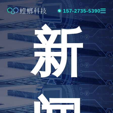
跳
转
157-2735-5390
新
到
内
容