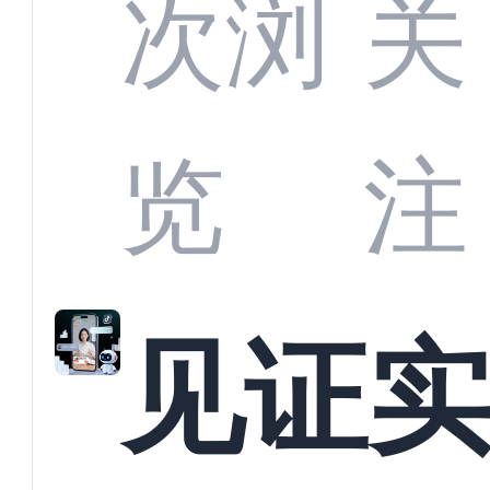
部供
次浏
关
商深
览
注
解析
见证