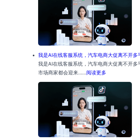
资
AI
离
在
不
线
开
客
多
服
渠
系
我是AI在线客服系统，汽车电商大促离不开
道
统，
我是AI在线客服系统，汽车电商大促离不开多
私
文
：
市场商家都会迎来……
阅读更多
信
娱
我
承
体
是
接
育
AI
与
票
在
户
务
线
型
离
客
偏
不
服
好
开