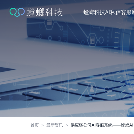
跳
转
螳螂科技
AI私信客服
到
内
容
首页
>
最新资讯
>
供应链公司AI客服系统——螳螂A