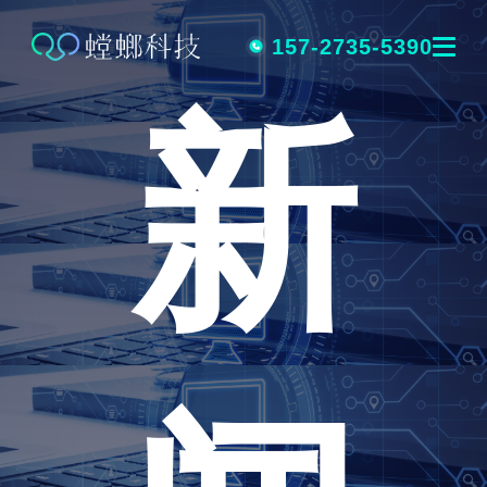
跳
转
157-2735-5390
新
到
内
容