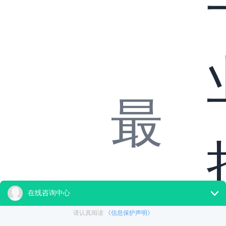
最
首
新