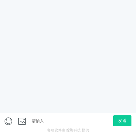
车型种草场景
用户看到小红书笔记中某豪华 SUV，点赞并评论询问价格。
统自动识别行为，发起私信：“您好，该车型优惠活动正
点击查看最新报价并预约试驾。”极大提升转化速率。
视频裂变推广
抖音短视频中展示新能源车型，用户评论“想了解续航”。A
信引导至车系对比页面或预约看车功能。
线索孵化
对有线索意向的用户，持续跟进私信沟通，包括金融方案
醒、看车预约等，降低人工工作量的同时提升转化。
四、行业价值提升
响应速度快，提升用户好感与信任度；
微信咨询
电话咨询
预约演示
提高转化效率，强化从内容到成交的闭环；