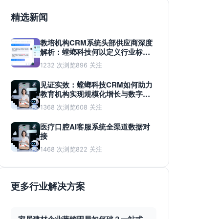
精选新闻
教培机构CRM系统头部供应商深度
解析：螳螂科技何以定义行业标
准？
1232 次浏览
896 关注
见证实效：螳螂科技CRM如何助力
教育机构实现规模化增长与数字化
蜕变
1368 次浏览
608 关注
医疗口腔AI客服系统全渠道数据对
接
1468 次浏览
822 关注
更多行业解决方案