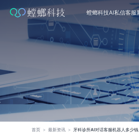
跳
转
螳螂科技
AI私信客服
到
内
容
首页
>
最新资讯
>
牙科诊所AI对话客服机器人多少