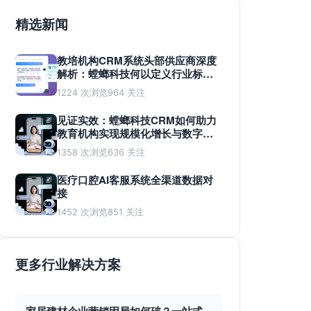
精选新闻
教培机构CRM系统头部供应商深度
解析：螳螂科技何以定义行业标
准？
1224 次浏览
964 关注
见证实效：螳螂科技CRM如何助力
教育机构实现规模化增长与数字化
蜕变
1358 次浏览
636 关注
医疗口腔AI客服系统全渠道数据对
接
1452 次浏览
851 关注
更多行业解决方案