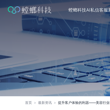
跳
转
螳螂科技
AI私信客服
到
内
容
首页
>
最新资讯
>
提升客户体验的利器——美容行业