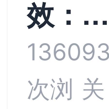
螳螂
效：
技何
螂科
1360
9
定义
CRM
次浏
关