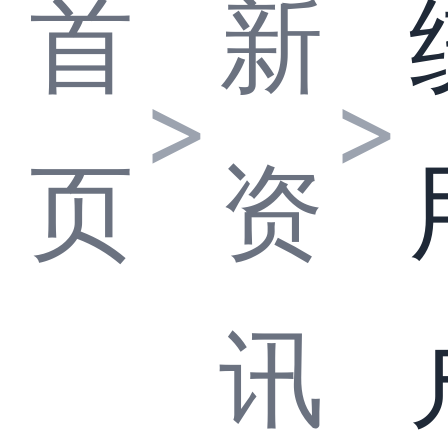
首
新
>
>
页
资
讯