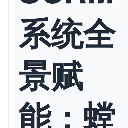
系统全
景赋
能：螳