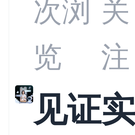
部供
次浏
关
商深
览
注
解析
见证