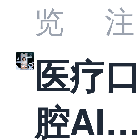
业标
何助
览
注
准？
教育
医疗
构实
腔AI