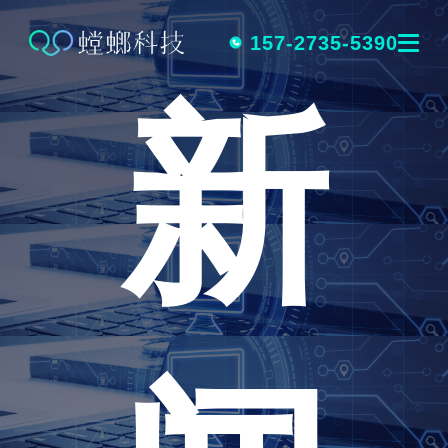
跳
转
157-2735-5390
新
到
内
容