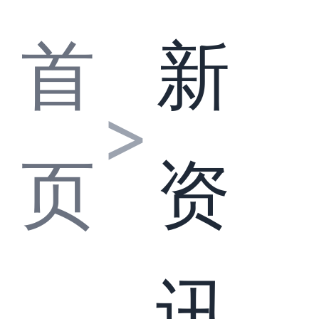
首
新
>
页
资
讯