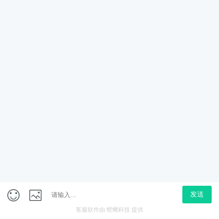
转化率
评分 6.8
螂科技
实战答
微信咨询
电话咨询
预约演示