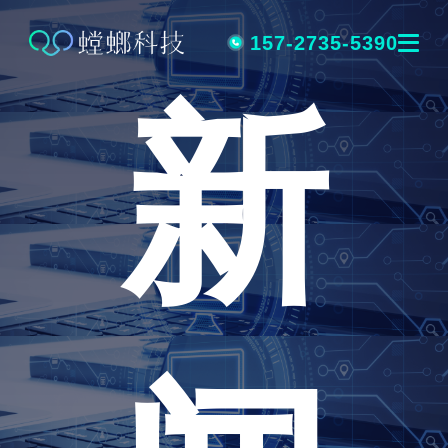
跳
转
157-2735-5390
新
到
内
容