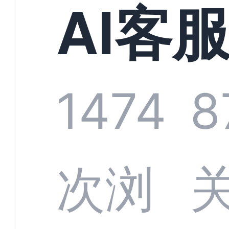
现规
AI客
增长
统全
1474
8
字化
数据
次浏