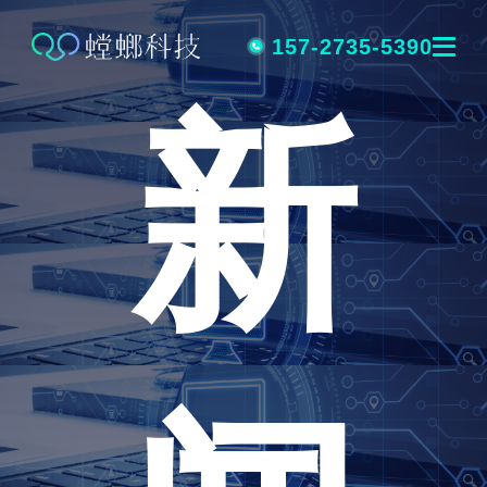
跳
转
157-2735-5390
新
到
内
容