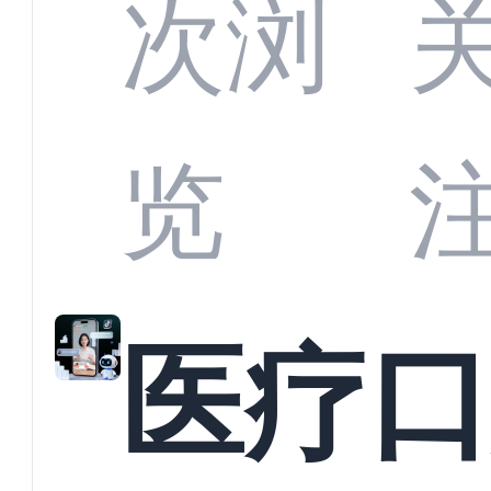
CRM
次浏
何助
览
育机
医疗