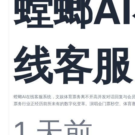
螳螂A
好自动
线客服
理
统，文
螳螂AI在线客服系统，文娱体育票务离不开高并发对话回复与会员
票务行业正经历前所未有的数字化变革。演唱会门票秒空、体育
剧目一票...
1 天前