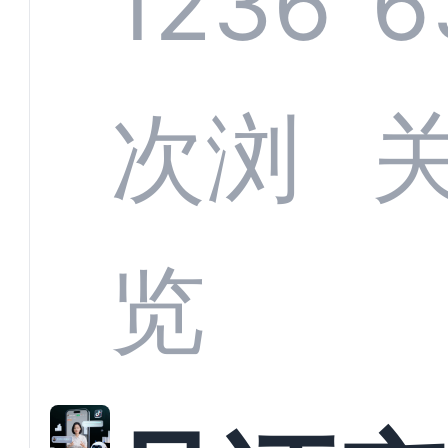
1236
6
应商
次浏
解析
览
螂科