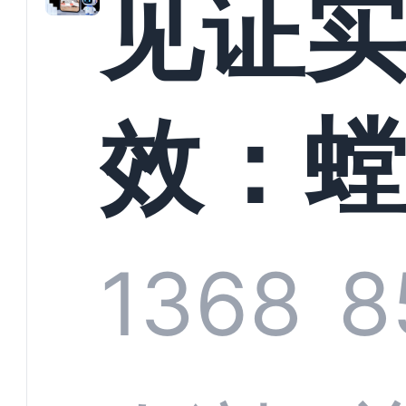
见证
以定
效：
业标
科技
1368
8