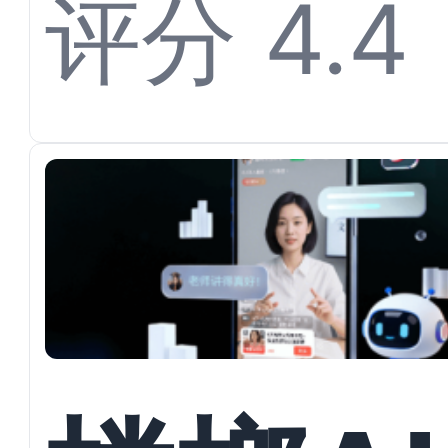
开多渠
评分 4.4
私信承
与户型