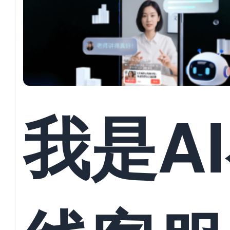
并发对
回复与
我是A
员数据