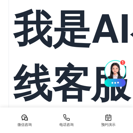
统一管
我是A
与订单
线客服
动导入
AI在线客服系统：本地生活服务离不开抖音/美团私信承接 在数
生活服务商家正面临前所未有的流量竞争压力。无论是餐饮、美
微信咨询
电话咨询
预约演示
务，消费...