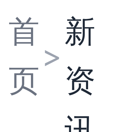
首
新
>
页
资
讯