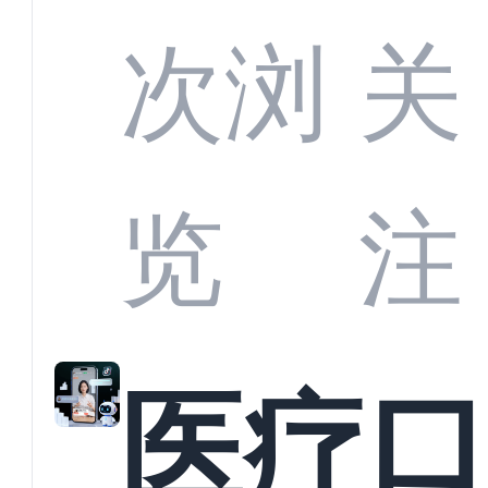
定义
CRM
次浏
关
业标
何助
览
注
准？
教育
医疗