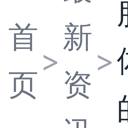
首
新
>
>
页
资