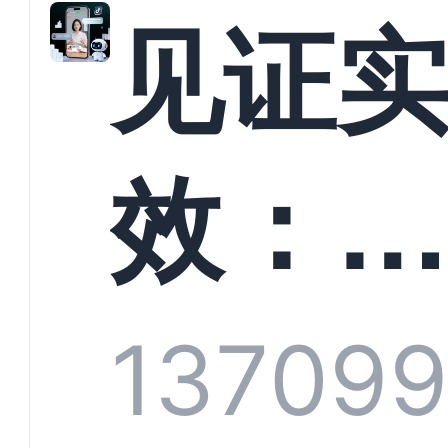
解析
见证
螳螂
效：
技何
螂科
1370
99