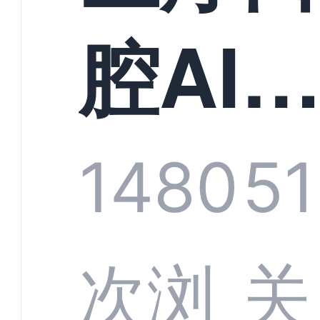
构实
腔AI
规模
服系
1480
51
增长
全渠
次浏
关