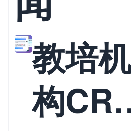
闻
教培
构CR