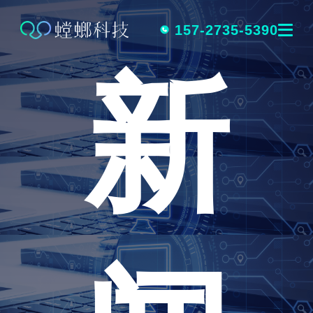
跳
转
157-2735-5390
新
到
内
容