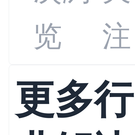
数字
数据
览
注
蜕变
接
更多行