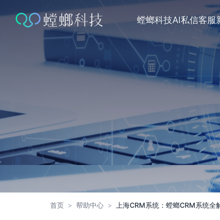
跳
转
螳螂科技
AI私信客服
到
内
容
首页
>
帮助中心
>
上海CRM系统：螳螂CRM系统全