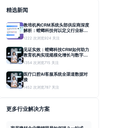
精选新闻
教培机构CRM系统头部供应商深度
解析：螳螂科技何以定义行业标
准？
1222 次浏览
924 关注
见证实效：螳螂科技CRM如何助力
教育机构实现规模化增长与数字化
蜕变
1354 次浏览
715 关注
医疗口腔AI客服系统全渠道数据对
接
1452 次浏览
787 关注
更多行业解决方案