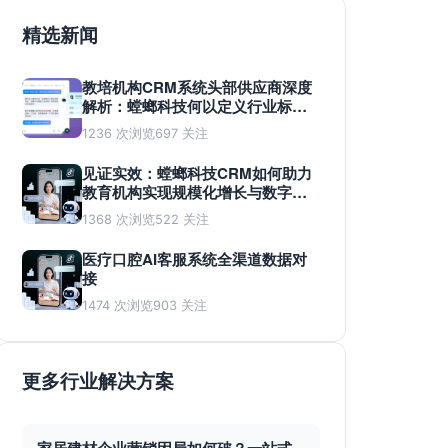
精选新闻
教培机构CRM系统头部供应商深度
解析：螳螂科技何以定义行业标
准？
1236 次浏览
697 关注
见证实效：螳螂科技CRM如何助力
教育机构实现规模化增长与数字化
蜕变
1368 次浏览
522 关注
医疗口腔AI客服系统全渠道数据对
接
1474 次浏览
903 关注
更多行业解决方案