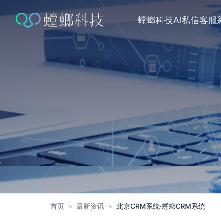
跳
转
螳螂科技
AI私信客服
到
内
容
首页
>
最新资讯
>
北京CRM系统·螳螂CRM系统