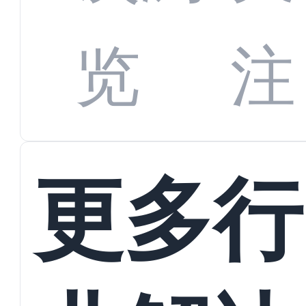
数字
数据
览
注
蜕变
接
更多行