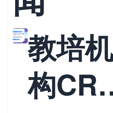
教培
构CR