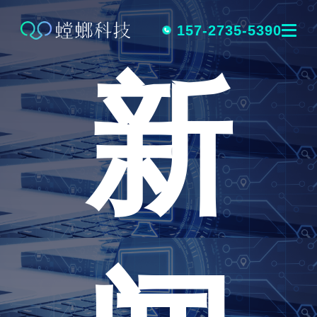
跳
转
157-2735-5390
新
到
内
容