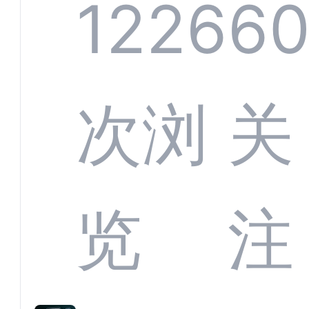
系统
1226
6
部供
次浏
关
商深
览
注