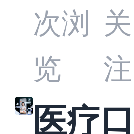
定义
CRM
次浏
关
业标
何助
览
注
准？
教育
医疗