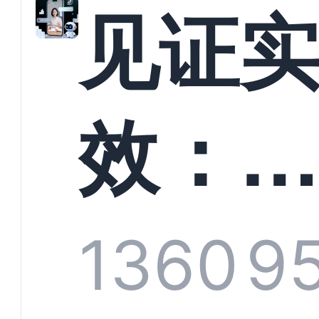
解析
见证
螳螂
效：
技何
螂科
1360
9