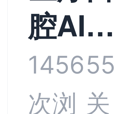
构实
腔AI
规模
服系
1456
5
增长
全渠
次浏
关