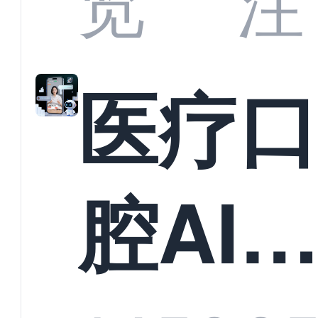
览
注
准？
教育
医疗
构实
腔AI
规模