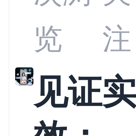
商深
览
注
解析
见证
螳螂
效：