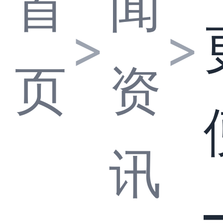
首
闻
>
>
页
资
讯