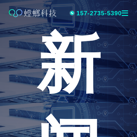
跳
转
157-2735-5390
新
到
内
容