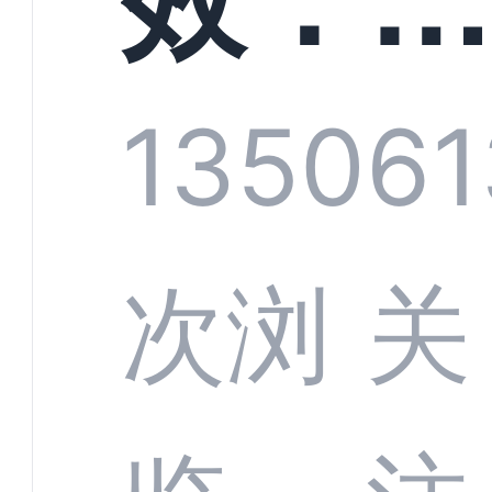
技何
螂科
1350
61
定义
CRM
次浏
关
业标
何助