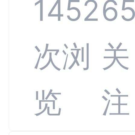
服系
1452
65
增长
全渠
次浏
关
数字
数据
览
注
蜕变