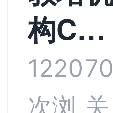
构CR
系统
1220
70
部供
次浏
关