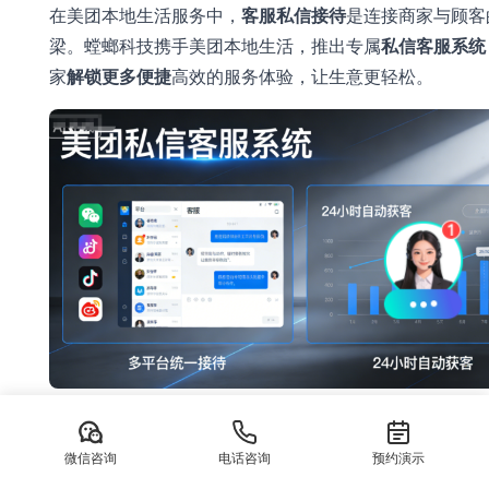
在美团本地生活服务中，
客服私信接待
是连接商家与顾客
梁。螳螂科技携手美团本地生活，推出专属
私信客服系统
家
解锁更多便捷
高效的服务体验，让生意更轻松。
客服私信接待，美团本地生活为你解锁更多便捷——螳螂
信客服系统深度解析
微信咨询
电话咨询
预约演示
一、美团本地生活商家面临的私信挑