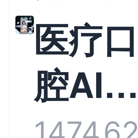
准？
教育
医疗
构实
腔AI
规模
服系
1474
6