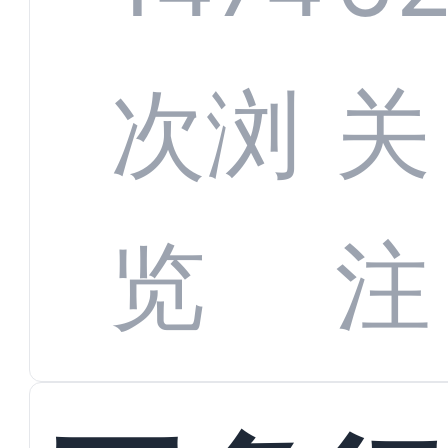
增长
全渠
次浏
关
数字
数据
览
注
蜕变
接