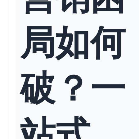
局如何
破？一
站式