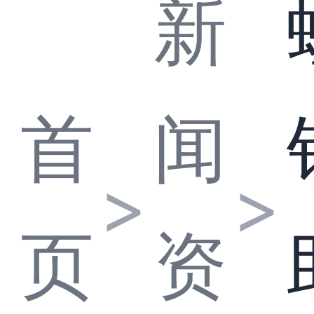
新
首
闻
>
>
页
资