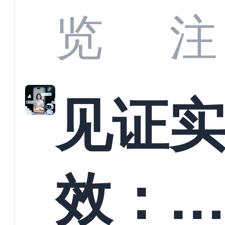
商深
览
注
解析
见证
螳螂
效：