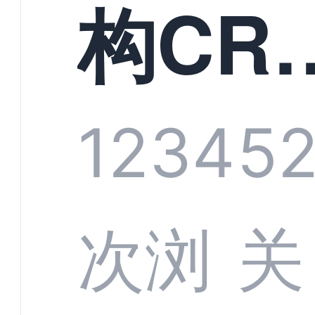
构CR
系统
1234
5
部供
次浏
关