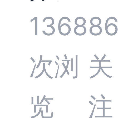
技何
螂科
1368
8
定义
CRM
次浏
关
业标
何助
览
注