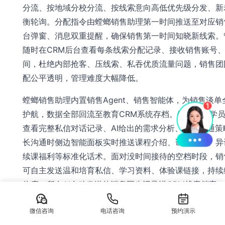
分流、按地域分校分流、按线索意向高低优先级分发、新
衡轮询。分配指令由螳螂销售助理第一时间推送至对应销
台弹窗、消息双重提醒，确保销售第一时间知晓新线索。
随时在CRM后台查看每条线索分配记录、接收销售账号
间，杜绝内部抢客、压线索、私吞优质流量问题，销售团
配公平透明，管理难度大幅降低。
螳螂销售助理内置销售Agent、销售智能体，为销售谈单
护航，数据全部回流至教育CRM系统存档。销售打开学
查看完整私信对话记录、AI给出的需求分析、推荐沟通策
长沟通时侧边智能面板实时推送课程介绍、试听邀约、异
续课福利等标准化话术。面对没时间接待的空档时段，销
可自主发送温和培育私信、学习资料、体验课链接，持续
热度，所有AI自动发送的消息同步记录进CRM线索档案
晰看见AI培育动作与效果。针对超时未跟进线索，螳螂销
微信咨询
电话咨询
预约演示
动预警，同步告知管理层，倒逼销售规范跟进节奏，保障