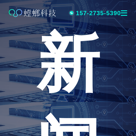
跳
转
157-2735-5390
新
到
内
容