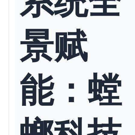
景赋
能：螳
螂科技