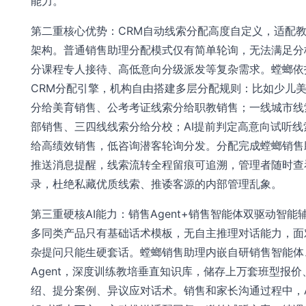
能力。
第二重核心优势：CRM自动线索分配高度自定义，适配
架构。普通销售助理分配模式仅有简单轮询，无法满足分
分课程专人接待、高低意向分级派发等复杂需求。螳螂依
CRM分配引擎，机构自由搭建多层分配规则：比如少儿
分给美育销售、公考考证线索分给职教销售；一线城市线
部销售、三四线线索分给分校；AI提前判定高意向试听线
给高绩效销售，低咨询潜客轮询分发。分配完成螳螂销售
推送消息提醒，线索流转全程留痕可追溯，管理者随时查
录，杜绝私藏优质线索、推诿客源的内部管理乱象。
第三重硬核AI能力：销售Agent+销售智能体双驱动智能
多同类产品只有基础话术模板，无自主推理对话能力，面
杂提问只能生硬套话。螳螂销售助理内嵌自研销售智能体
Agent，深度训练教培垂直知识库，储存上万套班型报价
绍、提分案例、异议应对话术。销售和家长沟通过程中，A