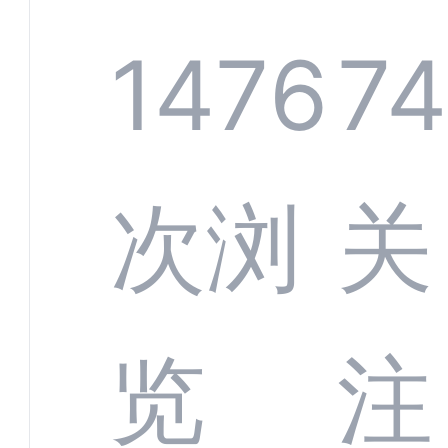
规模
服系
1476
7
增长
全渠
次浏
关
数字
数据
览
注