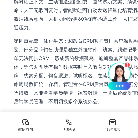
解对话上下文，主动推送适配回复、邀约试听文案、续课
略；人工无暇回复时，智能助理可自动发送轻量化培育消
激活线索意向，人机协同分担80%铺垫沟通工作，大幅减
通压力。
第四重配套一体化生态：和教育CRM客户管理系统深度
裂。部分品牌销售助理是独立外挂软件，线索、跟进记录
单无法同步CRM，形成新的数据孤岛。螳螂整套产品体
体，销售助理所有操作数据实时写入教育CRM，学员从
询、线索分配、销售跟进、试听报名、在读上课、续课转
命周期数据统一存档。管理者在CRM后台既能管控线索
售绩效，又能查看学员学情、续费数据，一套后台统筹前
后端学员管理，不用切换多个系统办公。
第五重落地服务与行业适配优势拉满。螳螂十余年深耕教
化，服务数千家美育、K12、职业教育、知识付费机构，
微信咨询
电话咨询
预约演示
熟悉教培全流程运营逻辑，开通后一对一上门/远程配置