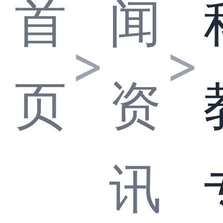
首
闻
>
>
页
资
讯