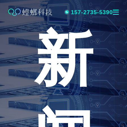
跳
转
157-2735-5390
新
到
内
容