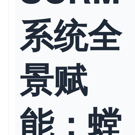
系统全
景赋
能：螳