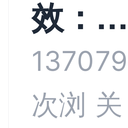
螳螂
效：
技何
螂科
1370
7
定义
CRM
次浏
关