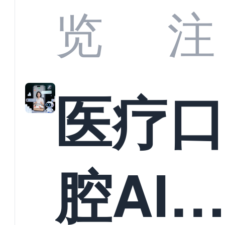
业标
何助
览
注
准？
教育
医疗
构实
腔AI