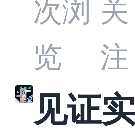
部供
次浏
关
商深
览
注
解析
见证