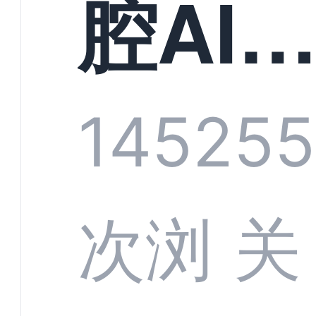
构实
腔AI
规模
服系
1452
55
增长
全渠
次浏
关
数字