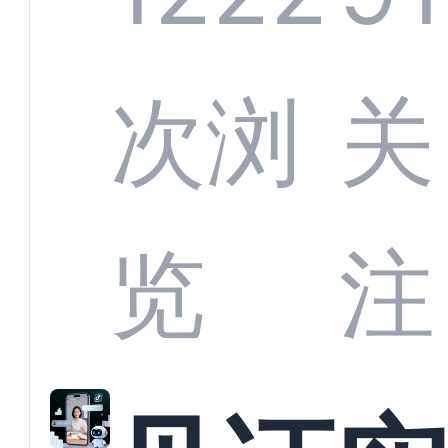
部供
次浏
关
商深
览
注
解析