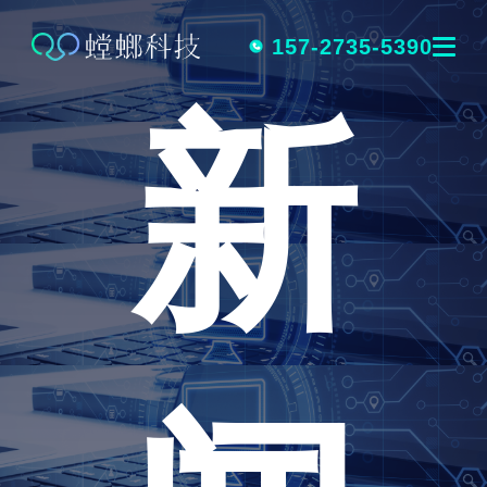
跳
转
157-2735-5390
新
到
内
容