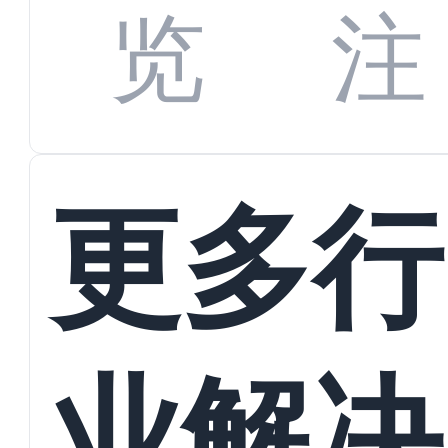
数据
览
注
蜕变
接
更多行
业解决