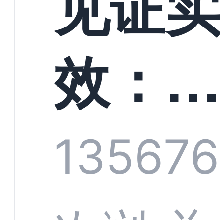
见证
螳螂
效：
技何
螂科
1356
76
定义