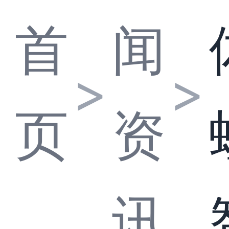
首
闻
>
>
页
资
讯