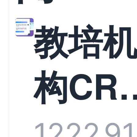
教培
构CR
系统
1222
9