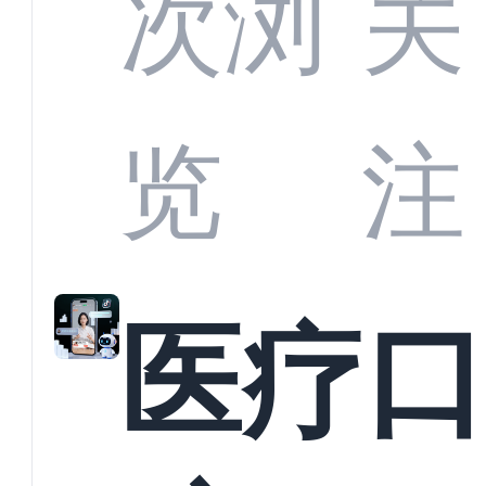
CRM
次浏
关
业标
何助
览
注
准？
教育
医疗