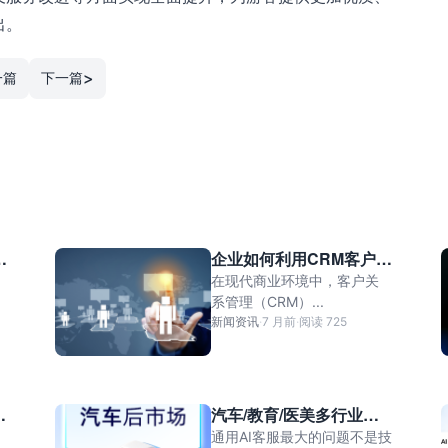
出。
>
一篇
下一篇
面
企业如何利用CRM客户管
器
理系统提升业绩？你还在
在现代商业环境中，客户关
等什么？
系管理（CRM）...
新闻资讯
·
7 月前
·
阅读 725
：
汽车/教育/医美多行业适
务
配，螳螂科技销售智能体
通用AI客服最大的问题不是技