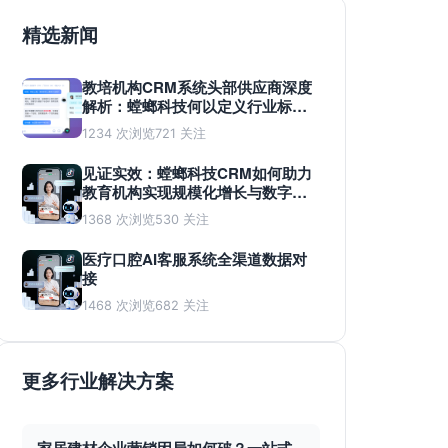
精选新闻
教培机构CRM系统头部供应商深度
解析：螳螂科技何以定义行业标
准？
1234 次浏览
721 关注
见证实效：螳螂科技CRM如何助力
教育机构实现规模化增长与数字化
蜕变
1368 次浏览
530 关注
医疗口腔AI客服系统全渠道数据对
接
1468 次浏览
682 关注
更多行业解决方案