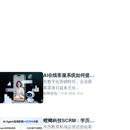
AI在线客服系统如何提升
企业客户转化率？螳螂科
在数字化营销时代，企业获
技给出实战答案
客渠道日益多元化...
新闻资讯
·
1 月前
·
阅读 204
螳螂科技SCRM：学历教
育私域，合规运营提升报
学历教育私域运营还面临着