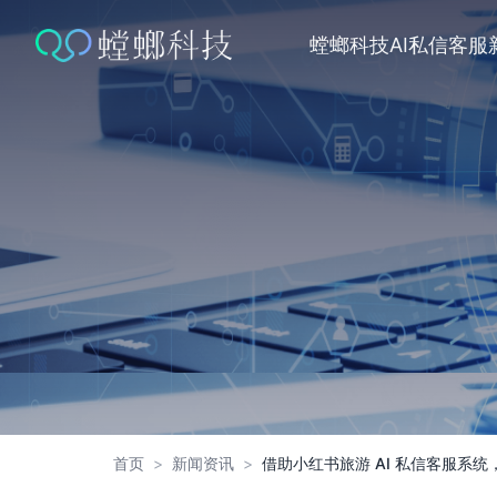
跳
转
螳螂科技
AI私信客服
到
内
容
首页
>
新闻资讯
>
借助小红书旅游 AI 私信客服系