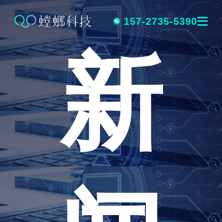
跳
转
157-2735-5390
新
到
内
容