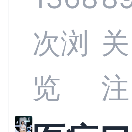
定义
CRM
次浏
关
业标
何助
览
注
准？
教育