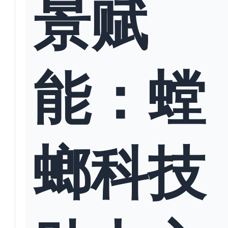
景赋
能：螳
螂科技