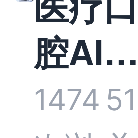
医疗
构实
腔AI
规模
服系
1474
5
增长