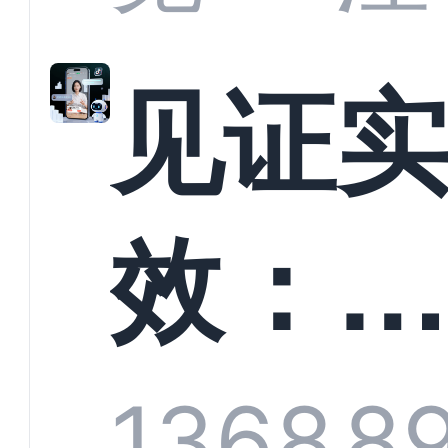
解析
见证
螳螂
效：
技何
螂科
1368
8