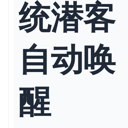
统潜客
自动唤
醒