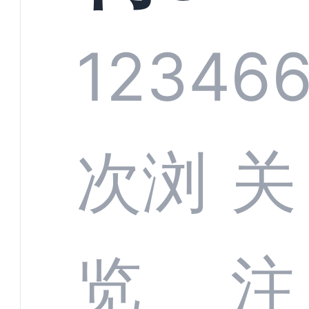
系统
1234
6
部供
次浏
关
商深
览
注