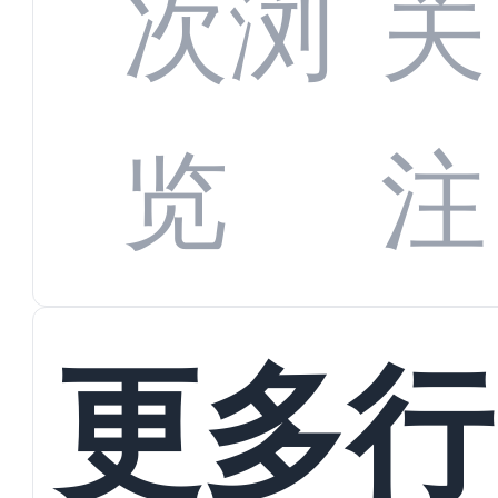
全渠
次浏
关
数字
数据
览
注
蜕变
接
更多行