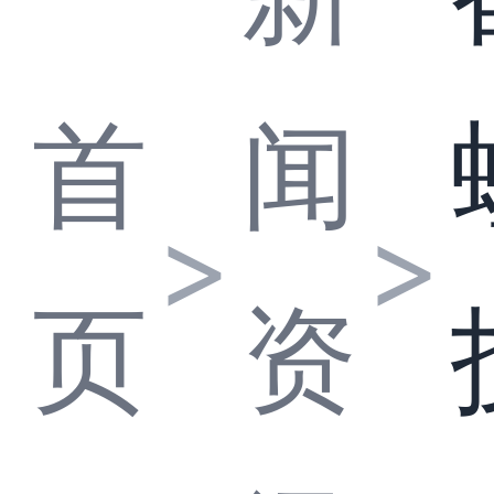
首
闻
>
>
页
资