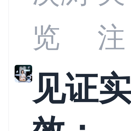
商深
览
注
解析
见证
螳螂
效：