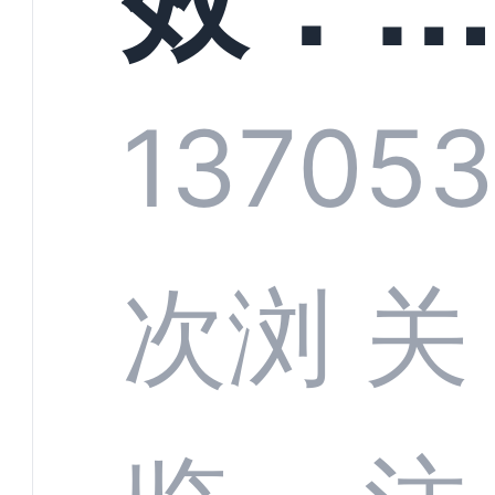
技何
螂科
1370
5
定义
CRM
次浏
关
业标
何助