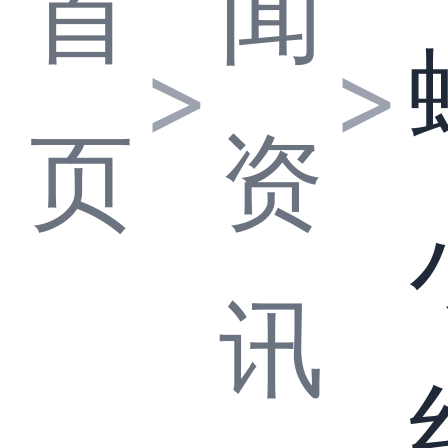
首
闻
>
>
页
资
讯