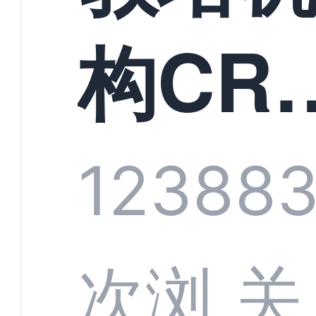
构CR
系统
1238
8
部供
次浏
关