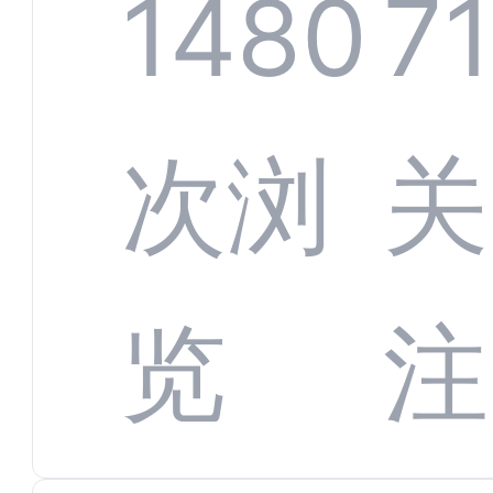
服系
1480
71
增长
全渠
次浏
关
数字
数据
览
注
蜕变