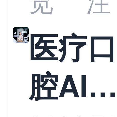
览
注
准？
教育
医疗
构实
腔AI
规模