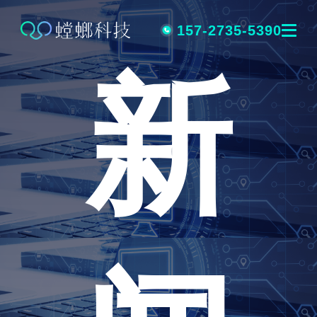
跳
转
157-2735-5390
新
到
内
容