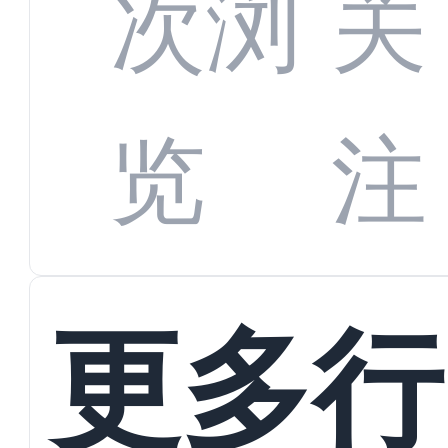
全渠
次浏
关
数字
数据
览
注
蜕变
接
更多行