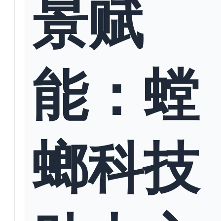
景赋
能：螳
螂科技