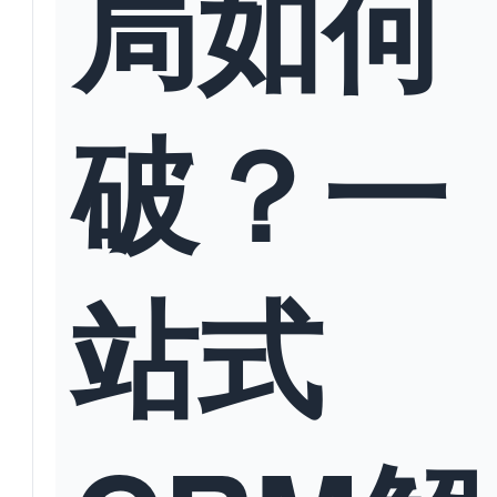
局如何
破？一
站式