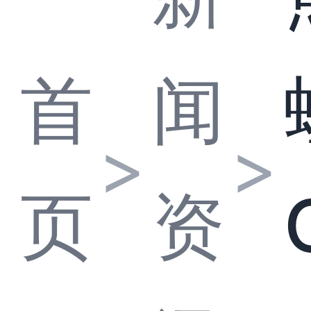
首
闻
>
>
页
资