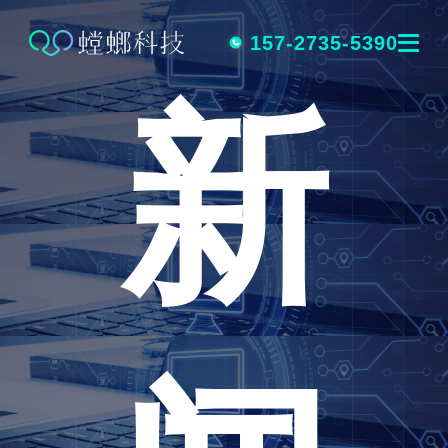
跳
转
157-2735-5390
新
到
内
容