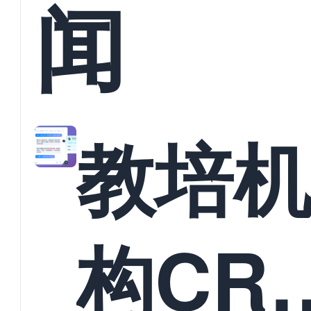
闻
教培
构CR