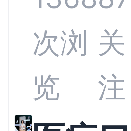
定义
CRM
次浏
关
业标
何助
览
注
准？
教育