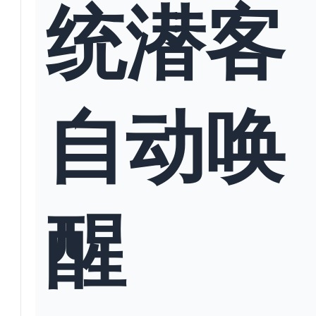
统潜客
自动唤
醒