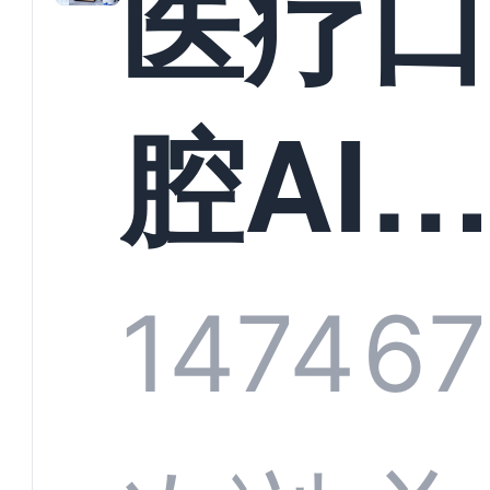
医疗
构实
腔AI
规模
服系
1474
67
增长