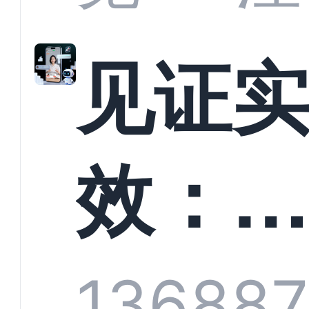
解析
见证
螳螂
效：
技何
螂科
1368
87