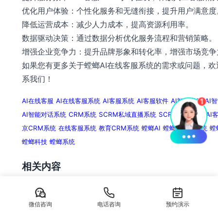
优化用户体验：个性化服务和无缝衔接，提升用户满意度
降低运营成本：减少人力成本，提高资源利用率。
数据驱动决策：通过数据分析优化服务流程和营销策略。
增强企业竞争力：提升品牌形象和转化率，增强市场竞争
如果您有更多关于螳螂AI在线客服系统的需求或问题，欢
系我们！
AI在线客服
AI在线客服系统
AI客服系统
AI客服软件
AI智能客服
AI
AI智能对话系统
CRM系统
SCRM私域直播系统
SCRM系统
北京AI
京CRM系统
在线客服系统
教育CRM系统
螳螂AI
螳螂AI客服系统
螳
螳螂科技
螳螂系统
相关内容
AI在线客服系统，家居家装留资离不开多渠道私信承
好自动处理
微信咨询
电话咨询
预约演示
AI在线客服系统，家居家装留资离不开多渠道私信承