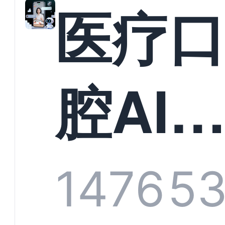
教育
医疗
构实
腔AI
规模
服系
1476
5