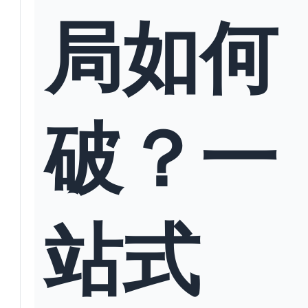
局如何
破？一
站式