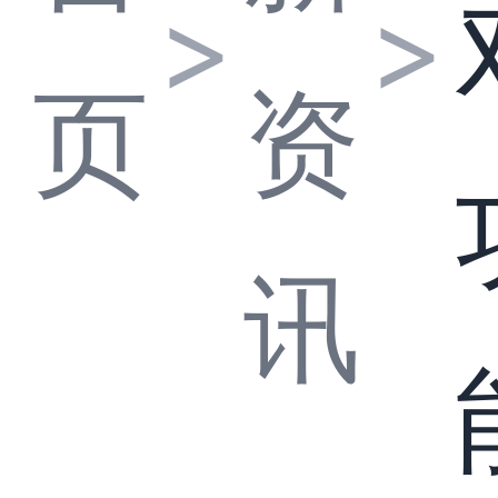
>
>
页
资
讯