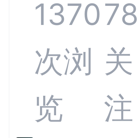
螂科
1370
7
定义
CRM
次浏
关
业标
何助
览
注
准？