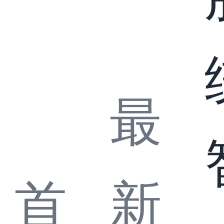
最
首
新