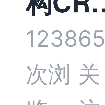
构CR
系统
1238
6
部供
次浏
关
商深