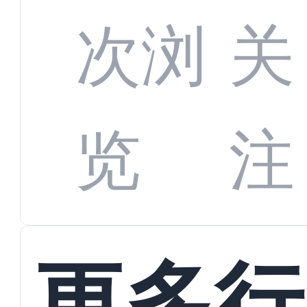
增长
全渠
次浏
关
数字
数据
览
注
蜕变
接
更多行