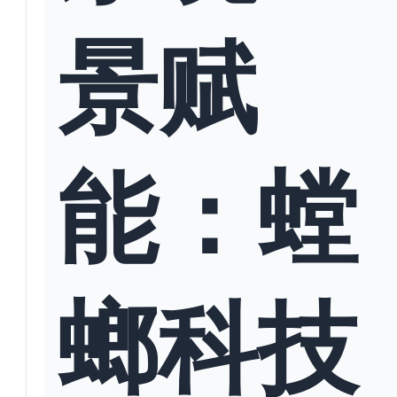
景赋
能：螳
螂科技