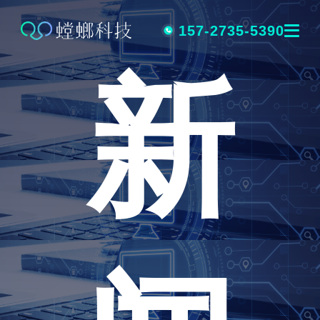
跳
转
157-2735-5390
新
到
内
容