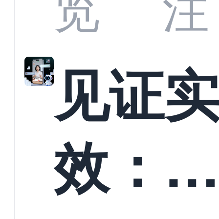
览
注
解析
见证
螳螂
效：
技何