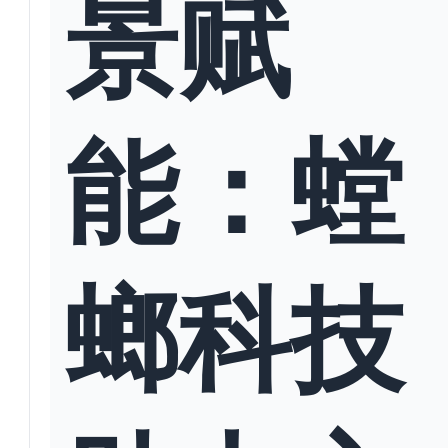
景赋
能：螳
螂科技