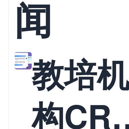
闻
教培
构CR