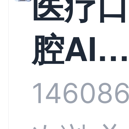
医疗
构实
腔AI
规模
服系
1460
8
增长