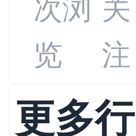
全渠
次浏
关
数字
数据
览
注
蜕变
接
更多行