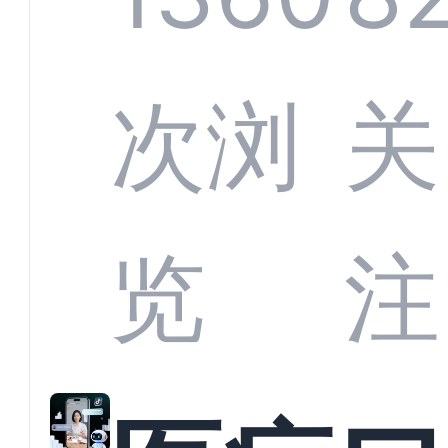
定义
CRM
次浏
关
业标
何助
览
注
准？
教育