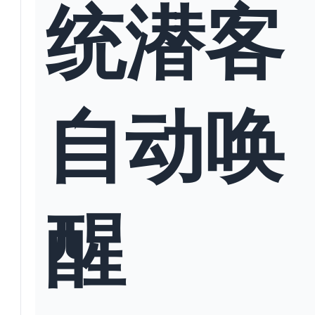
统潜客
自动唤
醒