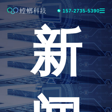
跳
转
157-2735-5390
新
到
内
容