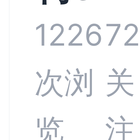
系统
1226
7
部供
次浏
关
商深
览
注