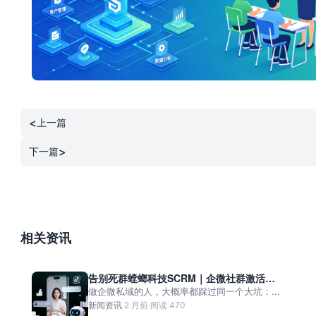
<
上一篇
>
下一篇
相关资讯
告别死群螳螂科技SCRM｜企微社群激活秘
籍
做企微私域的人，大概率都踩过同一个大坑：...
新闻资讯
·
2 月前
·
阅读 470