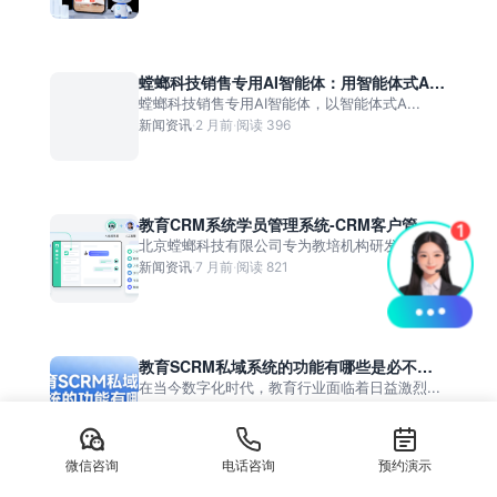
螳螂科技销售专用AI智能体：用智能体式AI
重构现代销售成交模式
螳螂科技销售专用AI智能体，以智能体式A...
新闻资讯
·
2 月前
·
阅读 396
教育CRM系统学员管理系统-CRM客户管理
系统
北京螳螂科技有限公司专为教培机构研发的教...
新闻资讯
·
7 月前
·
阅读 821
教育SCRM私域系统的功能有哪些是必不可
少的呢？
在当今数字化时代，教育行业面临着日益激烈...
新闻资讯
·
5 月前
·
阅读 573
微信咨询
电话咨询
预约演示