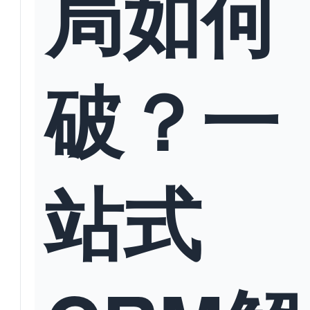
局如何
破？一
站式