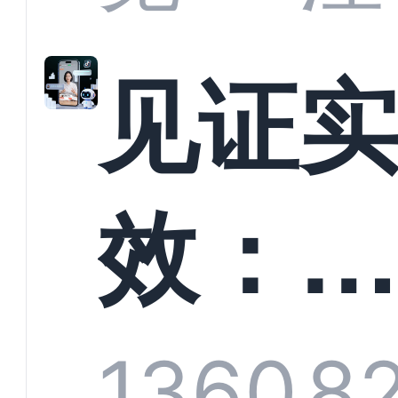
解析
见证
螳螂
效：
技何
螂科
1360
8