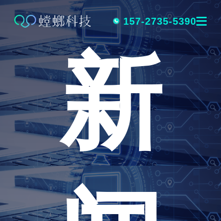
跳
转
157-2735-5390
新
到
内
容