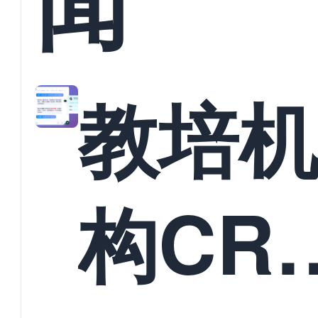
闻
教培
构CR