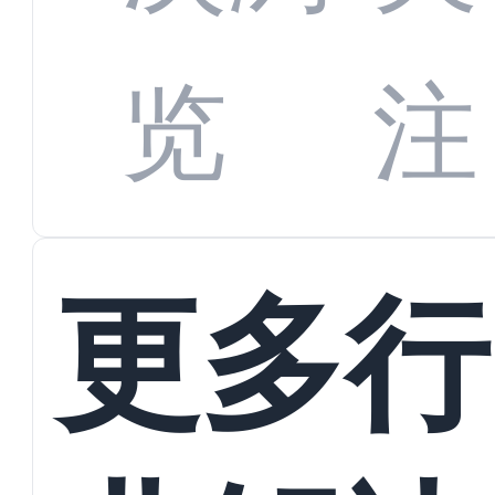
数字
数据
览
注
蜕变
接
更多行