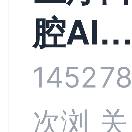
构实
腔AI
规模
服系
1452
7
增长
全渠
次浏
关