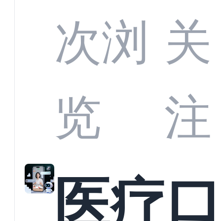
定义
CRM
次浏
关
业标
何助
览
注
准？
教育
医疗