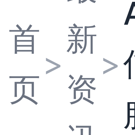
首
新
>
>
页
资