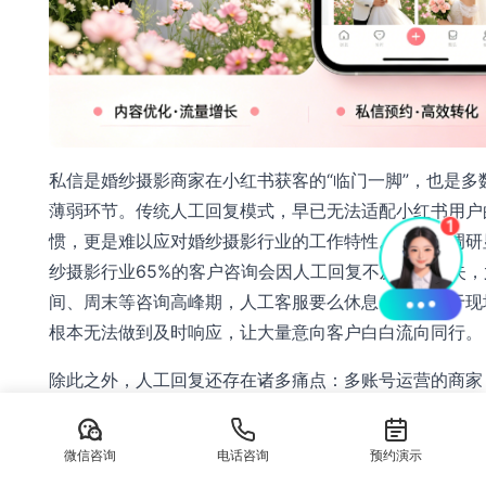
私信是婚纱摄影商家在小红书获客的“临门一脚”，也是多
薄弱环节。传统人工回复模式，早已无法适配小红书用户
惯，更是难以应对婚纱摄影行业的工作特性。据行业调研
纱摄影行业65%的客户咨询会因人工回复不及时而流失，
间、周末等咨询高峰期，人工客服要么休息、要么忙于现
根本无法做到及时响应，让大量意向客户白白流向同行。
除此之外，人工回复还存在诸多痛点：多账号运营的商家
回切换小红书账号回复私信，忙中易出错，甚至遗漏客户
对评论区“多少钱”“有优惠吗”等意向提问，人工根本顾不
微信咨询
电话咨询
预约演示
进，只能眼睁睁看着潜在客户流失；更关键的是，人工回