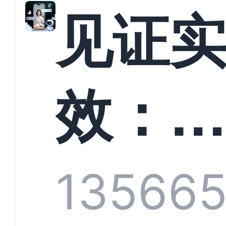
解析
见证
螳螂
效：
技何
螂科
1356
6