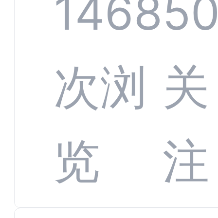
服系
1468
5
增长
全渠
次浏
关
数字
数据
览
注
蜕变