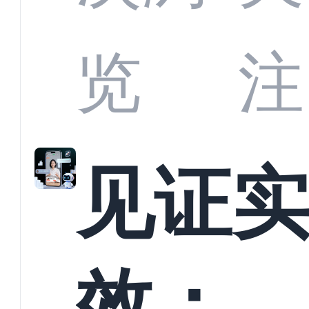
商深
览
注
解析
见证
螳螂
效：