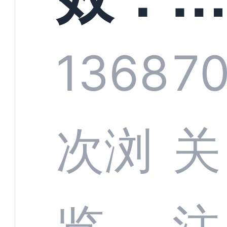
技何
螂科
1368
7
定义
CRM
次浏
关
业标
何助