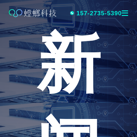
跳
转
157-2735-5390
新
到
内
容