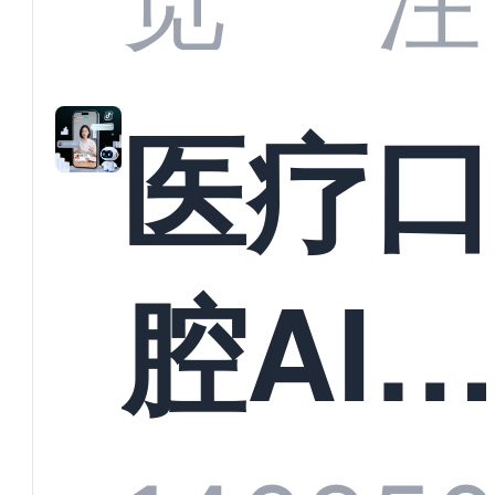
览
注
准？
教育
医疗
构实
腔AI
规模