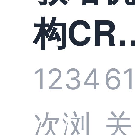
构CR
系统
1234
6
部供
次浏
关