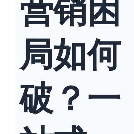
营销困
局如何
破？一