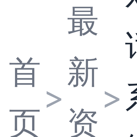
最
首
新
>
>
页
资