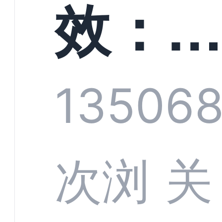
螳螂
效：
技何
螂科
1350
6
定义
CRM
次浏
关