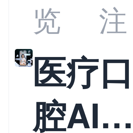
业标
何助
览
注
准？
教育
医疗
构实
腔AI