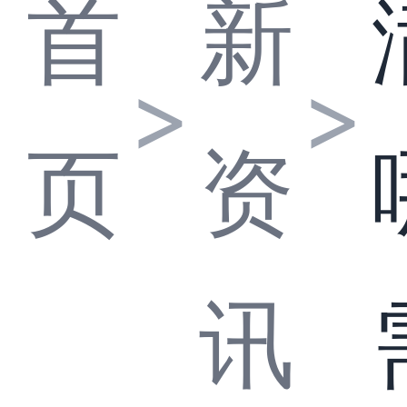
首
新
>
>
页
资
讯