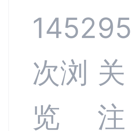
规模
服系
1452
9
增长
全渠
次浏
关
数字
数据
览
注