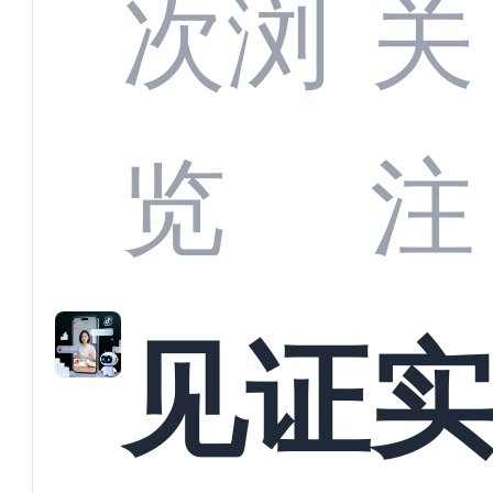
部供
次浏
关
商深
览
注
解析
见证