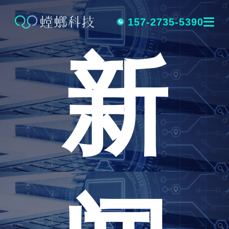
跳
转
157-2735-5390
新
到
内
容