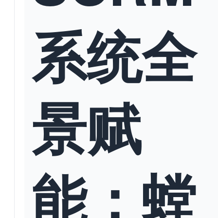
系统全
景赋
能：螳